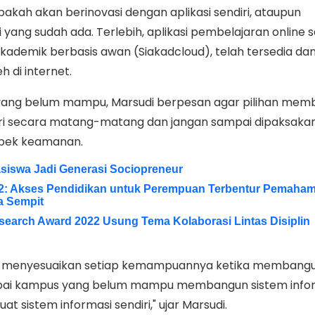
akah akan berinovasi dengan aplikasi sendiri, ataupun
yang sudah ada. Terlebih, aplikasi pembelajaran online s
ademik berbasis awan (Siakadcloud), telah tersedia dan
 di internet.
ang belum mampu, Marsudi berpesan agar pilihan mem
diri secara matang-matang dan jangan sampai dipaksaka
spek keamanan.
iswa Jadi Generasi Sociopreneur
2: Akses Pendidikan untuk Perempuan Terbentur Pemaha
a Sempit
search Award 2022 Usung Tema Kolaborasi Lintas Disiplin
us menyesuaikan setiap kemampuannya ketika membangu
mpai kampus yang belum mampu membangun sistem info
sistem informasi sendiri," ujar Marsudi.