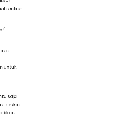
atkan
iah online
n!"
arus
n untuk
tu saja
tru makin
didikan