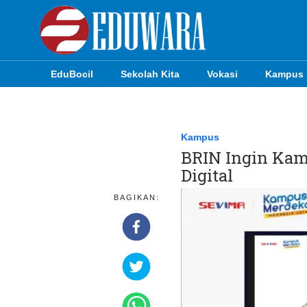
EduBocil
Sekolah Kita
Vokasi
Kampus
EduBocil
Sekolah Kita
Kampus
BRIN Ingin Kam
Vokasi
Digital
Kampus
BAGIKAN:
Idea
Sains
EduDana