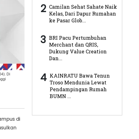
2
Camilan Sehat Sahate Naik
Kelas, Dari Dapur Rumahan
ke Pasar Glob...
3
BRI Pacu Pertumbuhan
Merchant dan QRIS,
Dukung Value Creation
Dan...
4
4). Di
KAINRATU Bawa Tenun
nggi
Troso Mendunia Lewat
Pendampingan Rumah
BUMN ...
kampus di
usulkan