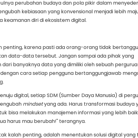
ulnya perubahan budaya dan pola pikir dalam menyede
engubah kebiasaan yang konvensional menjadi lebih maj
keamanan diri di ekosistem digital.
 penting, karena pasti ada orang-orang tidak bertangg
an data-data tersebut. Jangan sampai ada pihak yang
ari banyaknya data yang dimiliki oleh sebuah perguruan
i dengan cara setiap pengguna bertanggungjawab men
g.
menuju digital, setiap SDM (Sumber Daya Manusia) di perg
 mengubah
mindset
yang ada. Harus transformasi budaya y
uk bisa melakukan manajemen informasi yang lebih baik.
ua harus mau berubah!" terangnya.
tak kalah penting, adalah menentukan solusi digital yang 