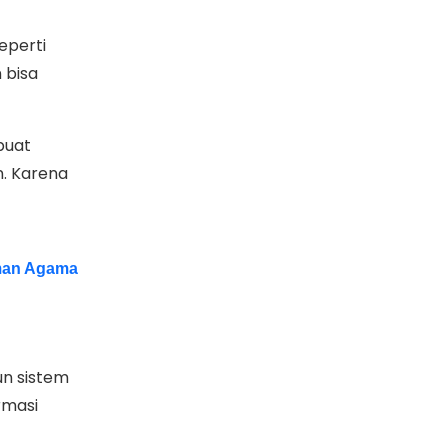
eperti
 bisa
buat
n. Karena
man Agama
n sistem
rmasi