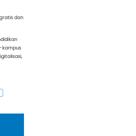
gratis dan
didikan
us-kampus
italisasi,