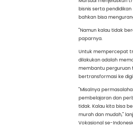
Marsudi menjelaskan tr
bisnis serta pendidikan 
bahkan bisa mengurangi
"Namun kalau tidak bera
paparnya.
Untuk mempercepat tran
dilakukan adalah mema
membantu perguruan ti
bertransformasi ke digit
"Misalnya permasalah
pembelajaran dan perb
tidak. Kalau kita bisa 
murah dan mudah," lanju
Vokasional se-Indonesi