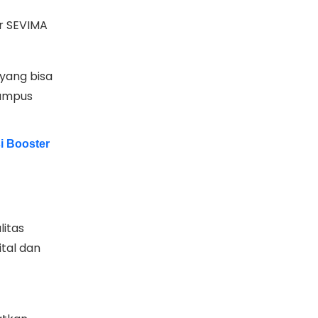
r SEVIMA
yang bisa
kampus
i Booster
litas
tal dan