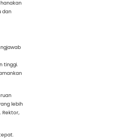
rhanakan
u dan
ungjawab
 tinggi.
gamankan
uruan
ang lebih
 Rektor,
tepat.