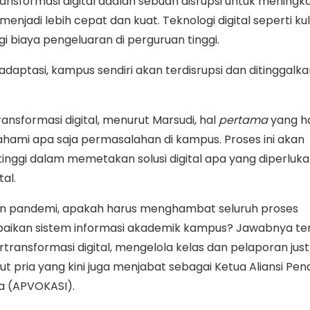
ansformasi digital adalah sebuah disrupsi untuk meningk
menjadi lebih cepat dan kuat. Teknologi digital seperti kul
 biaya pengeluaran di perguruan tinggi.
daptasi, kampus sendiri akan terdisrupsi dan ditinggalka
sformasi digital, menurut Marsudi, hal
pertama
yang h
hami apa saja permasalahan di kampus. Proses ini akan
nggi dalam memetakan solusi digital apa yang diperluka
al.
an pandemi, apakah harus menghambat seluruh proses
aikan sistem informasi akademik kampus? Jawabnya ten
bertransformasi digital, mengelola kelas dan pelaporan jus
t pria yang kini juga menjabat sebagai Ketua Aliansi Pen
a (APVOKASI).