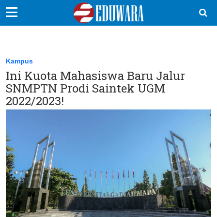
EduBocil
Sekolah Kita
Kampus
Ini Kuota Mahasiswa Baru Jalur
Vokasi
SNMPTN Prodi Saintek UGM
Kampus
2022/2023!
Idea
Sains
EduDana
Ikuti Kami di: