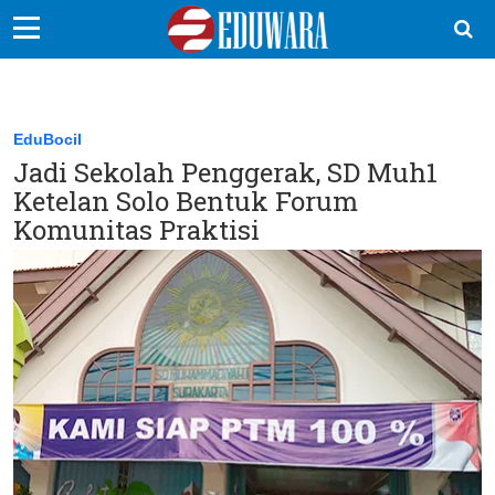
EduBocil
Sekolah Kita
EduBocil
Jadi Sekolah Penggerak, SD Muh1
Vokasi
Ketelan Solo Bentuk Forum
Kampus
Komunitas Praktisi
Idea
Sains
EduDana
Ikuti Kami di: