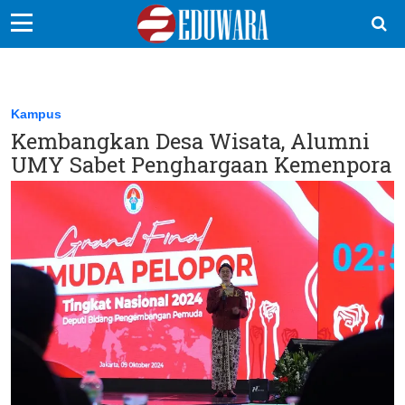
EduBocil
Sekolah Kita
Kampus
Kembangkan Desa Wisata, Alumni
Vokasi
UMY Sabet Penghargaan Kemenpora
Kampus
Idea
Sains
EduDana
Ikuti Kami di: