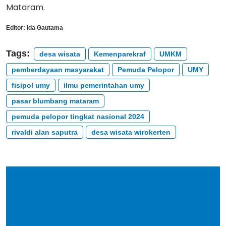
Mataram.
Editor:
Ida Gautama
Tags:
desa wisata
Kemenparekraf
UMKM
pemberdayaan masyarakat
Pemuda Pelopor
UMY
fisipol umy
ilmu pemerintahan umy
pasar blumbang mataram
pemuda pelopor tingkat nasional 2024
rivaldi alan saputra
desa wisata wirokerten