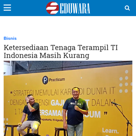
EduBocil
Sekolah Kita
Bisnis
Ketersediaan Tenaga Terampil TI
Vokasi
Indonesia Masih Kurang
Kampus
Idea
Sains
EduDana
Ikuti Kami di: