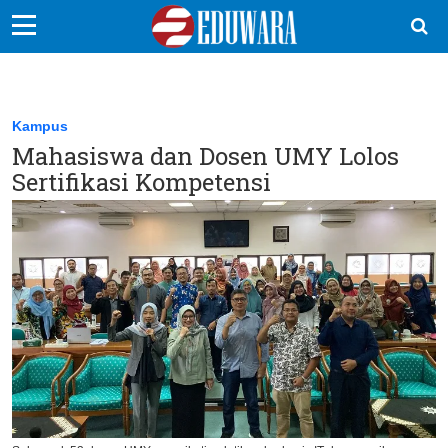
EduBocil
Sekolah Kita
Kampus
Mahasiswa dan Dosen UMY Lolos
Vokasi
Sertifikasi Kompetensi
Kampus
Idea
Sains
EduDana
Ikuti Kami di: