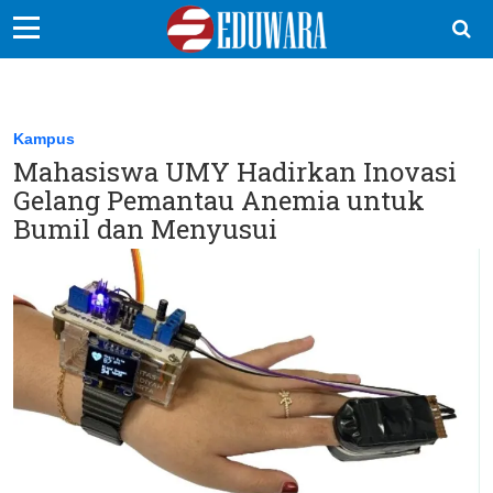
EduBocil
Sekolah Kita
Kampus
Mahasiswa UMY Hadirkan Inovasi
Vokasi
Gelang Pemantau Anemia untuk
Kampus
Bumil dan Menyusui
Idea
Sains
EduDana
Ikuti Kami di: