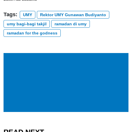
Tags:
UMY
Rektor UMY Gunawan Budiyanto
umy bagi-bagi takjil
ramadan di umy
ramadan for the godness