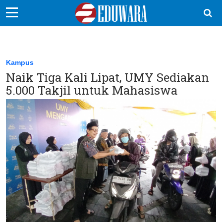
EduBocil
Sekolah Kita
Kampus
Naik Tiga Kali Lipat, UMY Sediakan
Vokasi
5.000 Takjil untuk Mahasiswa
Kampus
Idea
Sains
EduDana
Ikuti Kami di: