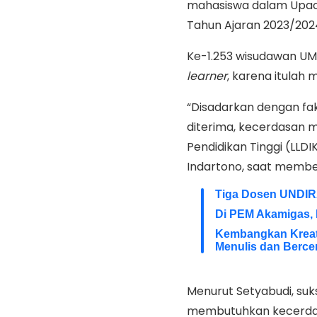
mahasiswa dalam Upacar
Tahun Ajaran 2023/2024
Ke-1.253 wisudawan UMY
learner
, karena itulah
“Disadarkan dengan fak
diterima, kecerdasan m
Pendidikan Tinggi (LLD
Indartono, saat membe
Tiga Dosen UNDIR
Di PEM Akamigas,
Kembangkan Kreativ
Menulis dan Bercer
Menurut Setyabudi, suk
membutuhkan kecerdasa