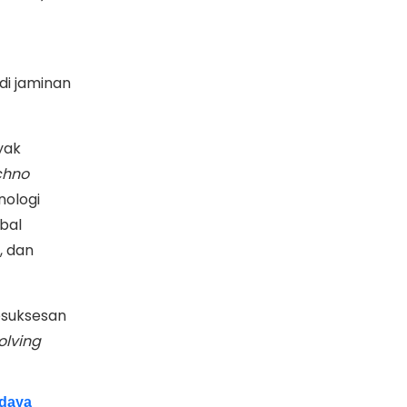
adi jaminan
yak
chno
ologi
obal
, dan
esuksesan
olving
rdaya