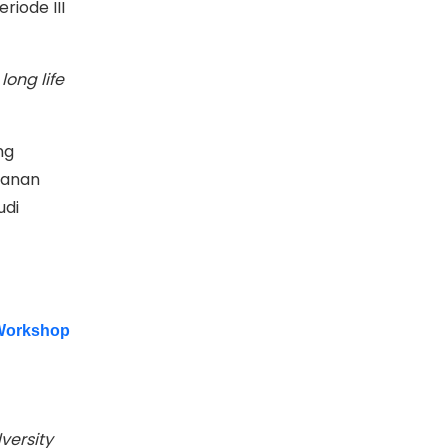
iode III
,
long life
ng
yanan
udi
 Workshop
versity