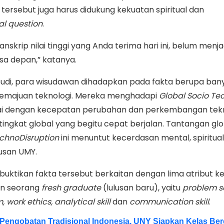
 tersebut juga harus didukung kekuatan spiritual dan
al
question
.
anskrip nilai tinggi yang Anda terima hari ini, belum menj
sa depan,” katanya.
abudi, para wisudawan dihadapkan pada fakta berupa ban
kemajuan teknologi. Mereka menghadapi
Global Socio Te
ai dengan kecepatan perubahan dan perkembangan tekn
di tingkat global yang begitu cepat berjalan. Tantangan gl
chnoDisruption
ini menuntut kecerdasan mental, spiritual
lusan UMY.
uktikan fakta tersebut berkaitan dengan lima atribut k
an seorang
fresh
graduate
(lulusan baru), yaitu
problem
s
, work ethics, analytical skill
dan
communication skill
.
 Pengobatan Tradisional Indonesia, UNY Siapkan Kelas Be