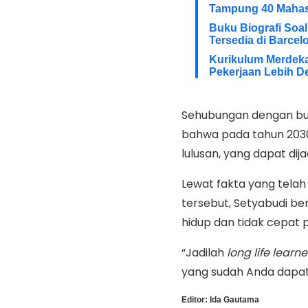
Tampung 40 Maha
Buku Biografi Soa
Tersedia di Barcel
Kurikulum Merdeka
Pekerjaan Lebih D
Sehubungan dengan buk
bahwa pada tahun 203
lulusan, yang dapat dij
Lewat fakta yang tela
tersebut, Setyabudi be
hidup dan tidak cepat 
“Jadilah
long life learne
yang sudah Anda dapat
Editor:
Ida Gautama