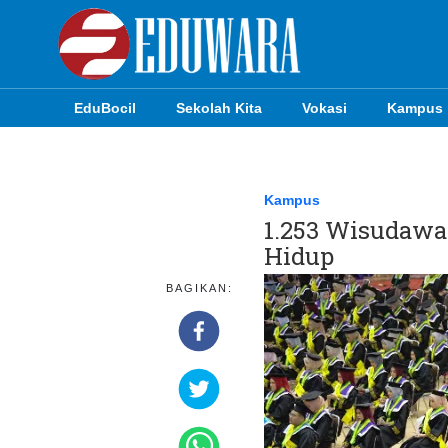
EduBocil
Sekolah Kita
Vokasi
Kampus
EduBocil
Sekolah Kita
Kampus
1.253 Wisudawa
Vokasi
Hidup
Kampus
BAGIKAN:
Idea
Sains
EduDana