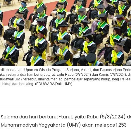
Ikuti Kami di:
ilepas dalam Upacara Wisuda Program Sarjana, Vokasi, dan Pascasarjana Period
an selama dua hari berturut-turut, yaitu Rabu (6/3/2024) dan Kamis (7/3/2024), d
awati UMY tersebut, diminta menjadi pembelajar sepanjang hidup, long life lear
han hidup dan bersaing. (EDUWARA/Dok. UMY)
elama dua hari berturut-turut, yaitu Rabu (6/3/2024) 
as Muhammadiyah Yogyakarta (UMY) akan melepas 1.253