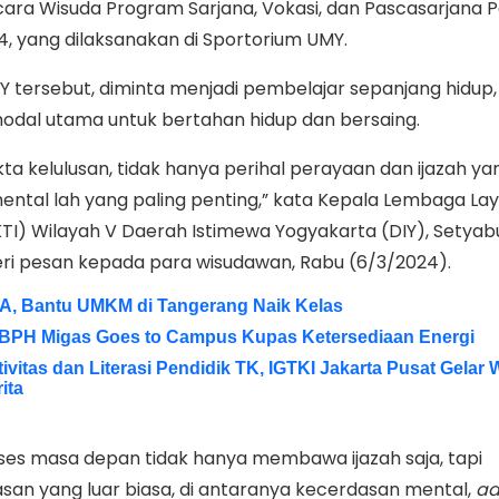
a Wisuda Program Sarjana, Vokasi, dan Pascasarjana Per
, yang dilaksanakan di Sportorium UMY.
 tersebut, diminta menjadi pembelajar sepanjang hidup
 modal utama untuk bertahan hidup dan bersaing.
ta kelulusan, tidak hanya perihal perayaan dan ijazah ya
ental lah yang paling penting,” kata Kepala Lembaga La
IKTI) Wilayah V Daerah Istimewa Yogyakarta (DIY), Setyab
ri pesan kepada para wisudawan, Rabu (6/3/2024).
A, Bantu UMKM di Tangerang Naik Kelas
 BPH Migas Goes to Campus Kupas Ketersediaan Energi
itas dan Literasi Pendidik TK, IGTKI Jakarta Pusat Gelar
ita
ses masa depan tidak hanya membawa ijazah saja, tapi
n yang luar biasa, di antaranya kecerdasan mental,
ad