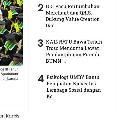
2
BRI Pacu Pertumbuhan
Merchant dan QRIS,
Dukung Value Creation
Dan...
3
KAINRATU Bawa Tenun
Troso Mendunia Lewat
Pendampingan Rumah
BUMN ...
e III Tahun
i Sportorium
4
Psikologi UMBY Bantu
ner, karena
Penguatan Kapasitas
Lembaga Sosial dengan
Ke...
dan Kamis