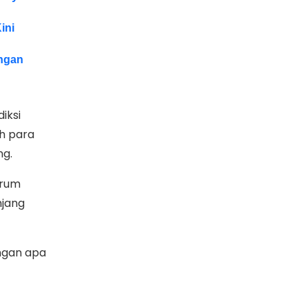
ini
angan
iksi
eh para
ng.
orum
njang
ngan apa