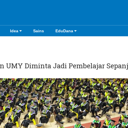
Idea
Sains
EduDana
n UMY Diminta Jadi Pembelajar Sepan