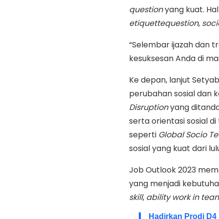
question
yang kuat. Hal
etiquettequestion
,
soci
“Selembar ijazah dan tr
kesuksesan Anda di ma
Ke depan, lanjut Sety
perubahan sosial dan 
Disruption
yang ditand
serta orientasi sosial 
seperti
Global
Socio
Te
sosial yang kuat dari lu
Job Outlook 2023 memb
yang menjadi kebutuh
skill
,
ability work in team
Hadirkan Prodi D4