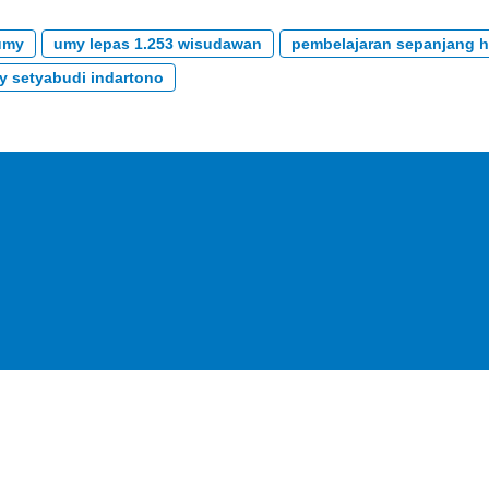
umy
umy lepas 1.253 wisudawan
pembelajaran sepanjang 
diy setyabudi indartono