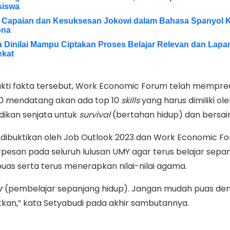
siswa
l Capaian dan Kesuksesan Jokowi dalam Bahasa Spanyol K
ona
 Dinilai Mampu Ciptakan Proses Belajar Relevan dan Lap
ekat
ti fakta tersebut, Work Economic Forum telah mempred
0 mendatang akan ada top 10
skills
yang harus dimiliki ol
adikan senjata untuk
survival
(bertahan hidup) dan bersai
h dibuktikan oleh Job Outlook 2023 dan Work Economic F
rpesan pada seluruh lulusan UMY agar terus belajar sepa
puas serta terus menerapkan nilai-nilai agama.
r
(pembelajar sepanjang hidup). Jangan mudah puas de
kan,” kata Setyabudi pada akhir sambutannya.