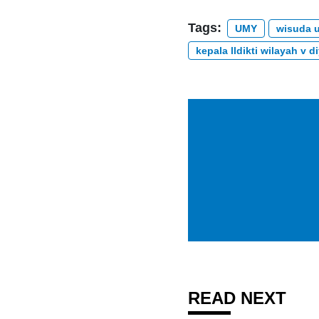
Tags:
UMY
wisuda 
kepala lldikti wilayah v 
READ NEXT