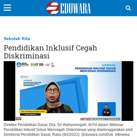
EduBocil
Sekolah Kita
Sekolah Kita
Pendidikan Inklusif Cegah
Vokasi
Diskriminasi
Kampus
Idea
Sains
EduDana
Ikuti Kami di:
Direktur Pendidikan Dasar, Dra. Sri Wahyuningsih, M.Pd dalam Webinar
Pendidikan Inklusif Solusi Mencegah Diskriminasi yang diselenggarakan oleh
Direktorat Pendidikan Dasar, Rabu (9/2/2022). (Eduwara.com/Dok. Istimewa