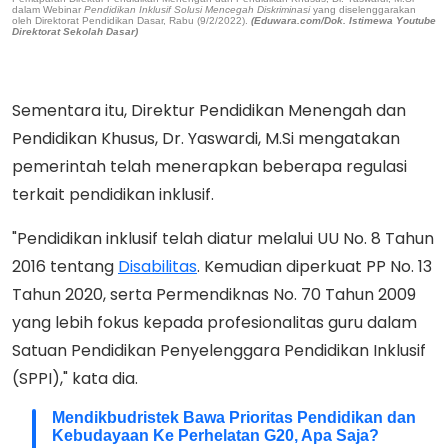
dalam Webinar
Pendidikan Inklusif Solusi Mencegah Diskriminasi
yang diselenggarakan
oleh Direktorat Pendidikan Dasar, Rabu (9/2/2022).
(Eduwara.com/Dok. Istimewa Youtube
Direktorat Sekolah Dasar)
Sementara itu, Direktur Pendidikan Menengah dan
Pendidikan Khusus, Dr. Yaswardi, M.Si mengatakan
pemerintah telah menerapkan beberapa regulasi
terkait pendidikan inklusif.
"Pendidikan inklusif telah diatur melalui UU No. 8 Tahun
2016 tentang
Disabilitas
. Kemudian diperkuat PP No. 13
Tahun 2020, serta Permendiknas No. 70 Tahun 2009
yang lebih fokus kepada profesionalitas guru dalam
Satuan Pendidikan Penyelenggara Pendidikan Inklusif
(SPPI)," kata dia.
Mendikbudristek Bawa Prioritas Pendidikan dan
Kebudayaan Ke Perhelatan G20, Apa Saja?