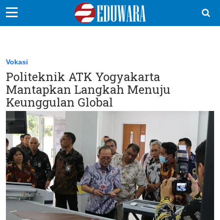
EduBocil
Sekolah Kita
Vokasi
Politeknik ATK Yogyakarta
Vokasi
Mantapkan Langkah Menuju
Kampus
Keunggulan Global
Idea
Sains
EduDana
Ikuti Kami di: