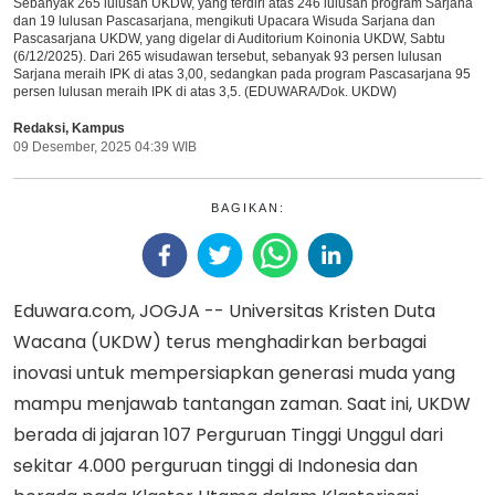
Sebanyak 265 lulusan UKDW, yang terdiri atas 246 lulusan program Sarjana
dan 19 lulusan Pascasarjana, mengikuti Upacara Wisuda Sarjana dan
Pascasarjana UKDW, yang digelar di Auditorium Koinonia UKDW, Sabtu
(6/12/2025). Dari 265 wisudawan tersebut, sebanyak 93 persen lulusan
Sarjana meraih IPK di atas 3,00, sedangkan pada program Pascasarjana 95
persen lulusan meraih IPK di atas 3,5. (EDUWARA/Dok. UKDW)
Redaksi
,
Kampus
09 Desember, 2025 04:39 WIB
BAGIKAN:
Eduwara.com, JOGJA -- Universitas Kristen Duta
Wacana (UKDW) terus menghadirkan berbagai
inovasi untuk mempersiapkan generasi muda yang
mampu menjawab tantangan zaman. Saat ini, UKDW
berada di jajaran 107 Perguruan Tinggi Unggul dari
sekitar 4.000 perguruan tinggi di Indonesia dan