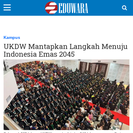
EduBocil
Sekolah Kita
Kampus
UKDW Mantapkan Langkah Menuju
Vokasi
Indonesia Emas 2045
Kampus
Idea
Sains
EduDana
Ikuti Kami di: