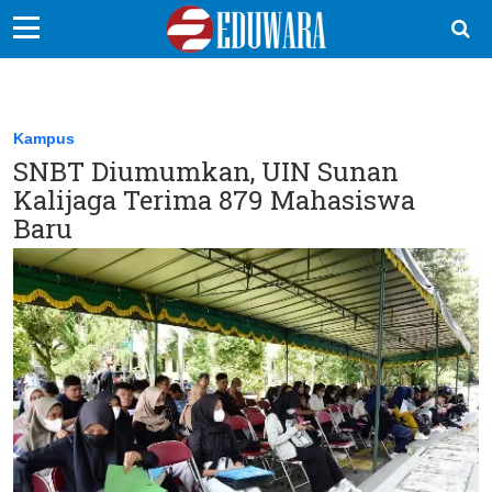
EduBocil
Sekolah Kita
Kampus
SNBT Diumumkan, UIN Sunan
Vokasi
Kalijaga Terima 879 Mahasiswa
Kampus
Baru
Idea
Sains
EduDana
Ikuti Kami di: