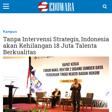
EduBocil
Sekolah Kita
Kampus
Tanpa Intervensi Strategis, Indonesia
Vokasi
akan Kehilangan 18 Juta Talenta
Kampus
Berkualitas
Idea
Sains
EduDana
Ikuti Kami di: