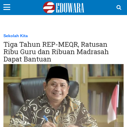
EduBocil
Sekolah Kita
Sekolah Kita
Tiga Tahun REP-MEQR, Ratusan
Vokasi
Ribu Guru dan Ribuan Madrasah
Kampus
Dapat Bantuan
Idea
Sains
EduDana
Ikuti Kami di: