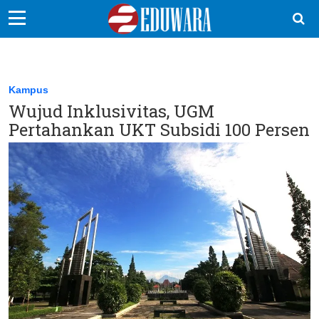
EduBocil
Sekolah Kita
Kampus
Wujud Inklusivitas, UGM
Vokasi
Pertahankan UKT Subsidi 100 Persen
Kampus
Idea
Sains
EduDana
Ikuti Kami di: