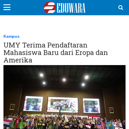
EduBocil
Sekolah Kita
Kampus
UMY Terima Pendaftaran
Vokasi
Mahasiswa Baru dari Eropa dan
Kampus
Amerika
Idea
Sains
EduDana
Ikuti Kami di: