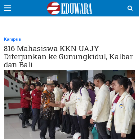
EduBocil
Sekolah Kita
Kampus
816 Mahasiswa KKN UAJY
Vokasi
Diterjunkan ke Gunungkidul, Kalbar
Kampus
dan Bali
Idea
Sains
EduDana
Ikuti Kami di: