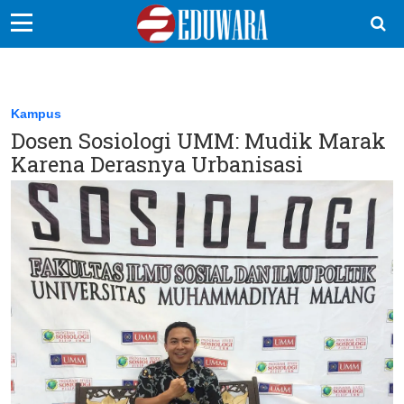
EduBocil
Sekolah Kita
Kampus
Dosen Sosiologi UMM: Mudik Marak
Vokasi
Karena Derasnya Urbanisasi
Kampus
Idea
Sains
EduDana
Ikuti Kami di: