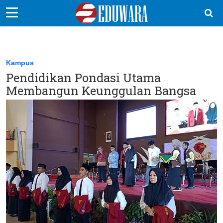
EduBocil
Sekolah Kita
Kampus
Pendidikan Pondasi Utama
Vokasi
Membangun Keunggulan Bangsa
Kampus
Idea
Sains
EduDana
Ikuti Kami di: