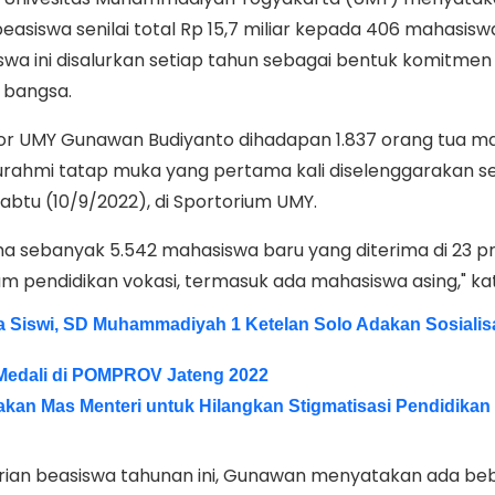
easiswa senilai total Rp 15,7 miliar kepada 406 mahasisw
swa ini disalurkan setiap tahun sebagai bentuk komitme
 bangsa.
ktor UMY Gunawan Budiyanto dihadapan 1.837 orang tua m
urahmi tatap muka yang pertama kali diselenggarakan s
abtu (10/9/2022), di Sportorium UMY.
ma sebanyak 5.542 mahasiswa baru yang diterima di 23 
am pendidikan vokasi, termasuk ada mahasiswa asing," ka
a Siswi, SD Muhammadiyah 1 Ketelan Solo Adakan Sosialis
Medali di POMPROV Jateng 2022
akan Mas Menteri untuk Hilangkan Stigmatisasi Pendidikan
rian beasiswa tahunan ini, Gunawan menyatakan ada be