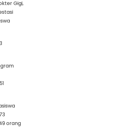
kter Gigi,
stasi
iswa
3
rogram
51
asiswa
73
 49 orang