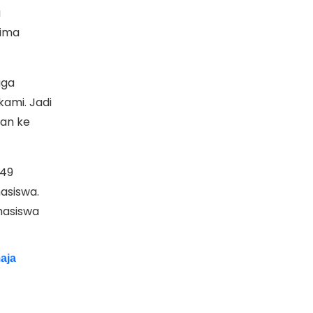
a
rima
uga
ami. Jadi
kan ke
 49
asiswa.
asiswa
aja