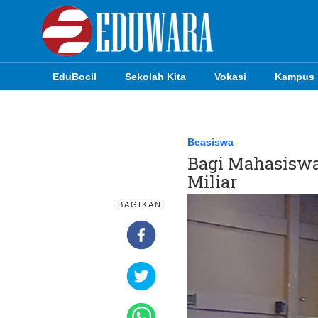
EduBocil
Sekolah Kita
Vokasi
Kampus
EduBocil
Sekolah Kita
Beasiswa
Bagi Mahasiswa 
Vokasi
Miliar
Kampus
BAGIKAN:
Idea
Sains
EduDana