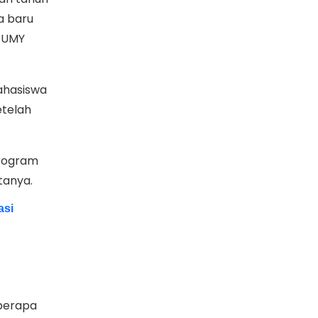
a baru
n UMY
ahasiswa
etelah
program
tanya.
asi
berapa