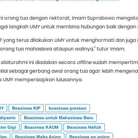
ahmi orang tua dengan rektorat, Imam Suprabowo mengat
bagai langkah UMY untuk membina hubungan baik dengan 
taf yang terus dilakukan UMY untuk menghormati dan jug
orang tua mahasiswa ataupun walinya," tutur Imam.
a silaturahmi ini diadakan secara
offline
sudah mempertim
inilai sebagai gerbang awal orang tua agar lebih mengena
 UMY mempersiapkan lulusannya.
MY
Beasiswa KIP
beasiswa prestasi
diyanto
Beasiswa untuk Mahasiswa Baru
ter Gigi
Beasiswa KAUM
Beasiswa Hafizh
lan
Beasiswa Maba Asing
Beasiswa on going