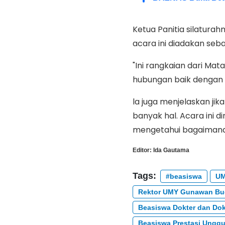
Ketua Panitia silatur
acara ini diadakan se
"Ini rangkaian dari Ma
hubungan baik dengan 
la juga menjelaskan jik
banyak hal. Acara ini d
mengetahui bagaimana
Editor:
Ida Gautama
Tags:
#beasiswa
U
Rektor UMY Gunawan Bu
Beasiswa Dokter dan Dok
Beasiswa Prestasi Unggu