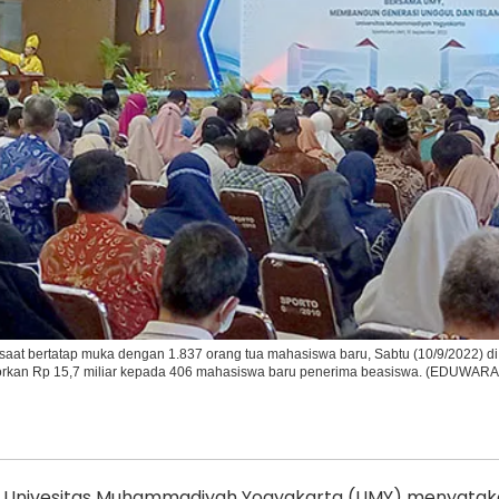
Ikuti Kami di:
at bertatap muka dengan 1.837 orang tua mahasiswa baru, Sabtu (10/9/2022) di
rkan Rp 15,7 miliar kepada 406 mahasiswa baru penerima beasiswa. (EDUWARA
 Univesitas Muhammadiyah Yogyakarta (UMY) menyatak