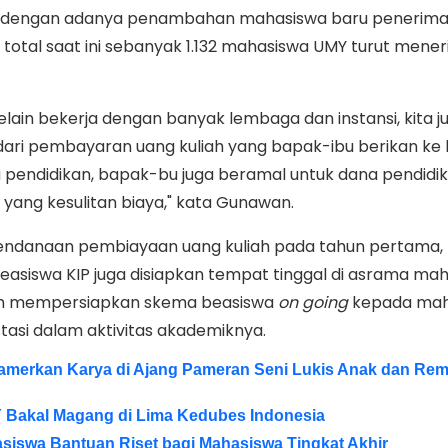
dengan adanya penambahan mahasiswa baru penerim
total saat ini sebanyak 1.132 mahasiswa UMY turut mene
lain bekerja dengan banyak lembaga dan instansi, kita j
ari pembayaran uang kuliah yang bapak-ibu berikan ke k
 pendidikan, bapak-bu juga beramal untuk dana pendidi
yang kesulitan biaya," kata Gunawan.
endanaan pembiayaan uang kuliah pada tahun pertama,
asiswa KIP juga disiapkan tempat tinggal di asrama mah
lah mempersiapkan skema beasiswa
on going
kepada mah
tasi dalam aktivitas akademiknya.
Pamerkan Karya di Ajang Pameran Seni Lukis Anak dan Rem
 Bakal Magang di Lima Kedubes Indonesia
swa Bantuan Riset bagi Mahasiswa Tingkat Akhir