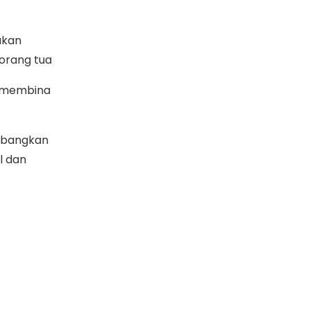
akan
orang tua
a membina
bangkan
l dan