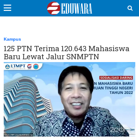
EduBocil
Sekolah Kita
Kampus
125 PTN Terima 120.643 Mahasiswa
Vokasi
Baru Lewat Jalur SNMPTN
Kampus
Idea
Sains
EduDana
Ikuti Kami di: