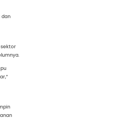
a dan
 sektor
belumnya.
mpu
ar,”
mpin
kanan