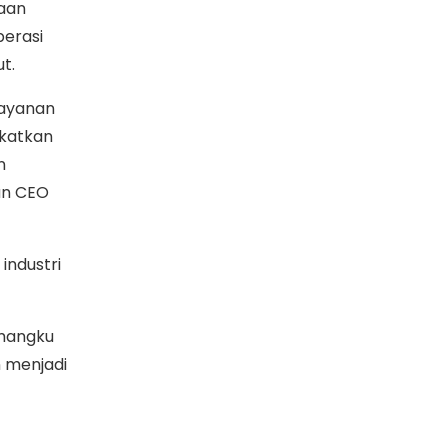
aan
perasi
t.
layanan
gkatkan
n
an CEO
industri
mangku
 menjadi