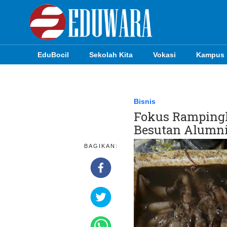
EduBocil
Sekolah Kita
Vokasi
Kampus
EduBocil
Sekolah Kita
Bisnis
Fokus Rampingk
Vokasi
Besutan Alumni 
Kampus
BAGIKAN:
Idea
Sains
EduDana