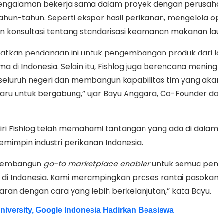
 pengalaman bekerja sama dalam proyek dengan perusah
hun-tahun. Seperti ekspor hasil perikanan, mengelola o
n konsultasi tentang standarisasi keamanan makanan lau
atkan pendanaan ini untuk pengembangan produk dari 
ma di Indonesia. Selain itu, Fishlog juga berencana menin
i seluruh negeri dan membangun kapabilitas tim yang aka
ru untuk bergabung,” ujar Bayu Anggara, Co-Founder d
ri Fishlog telah memahami tantangan yang ada di dalam 
emimpin industri perikanan Indonesia.
i membangun
go-to marketplace enabler
untuk semua pe
 di Indonesia. Kami merampingkan proses rantai pasokan
paran dengan cara yang lebih berkelanjutan,” kata Bayu.
iversity, Google Indonesia Hadirkan Beasiswa