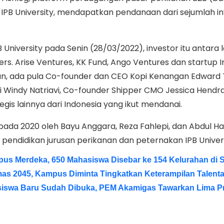
 IPB University, mendapatkan pendanaan dari sejumlah i
IPB University pada Senin (28/03/2022), investor itu antara l
ers. Arise Ventures, KK Fund, Ango Ventures dan startup I
an, ada pula Co-founder dan CEO Kopi Kenangan Edward T
 Windy Natriavi, Co-founder Shipper CMO Jessica Hendra
egis lainnya dari Indonesia yang ikut mendanai.
ada 2020 oleh Bayu Anggara, Reza Fahlepi, dan Abdul Ha
 pendidikan jurusan perikanan dan peternakan IPB Univers
pus Merdeka, 650 Mahasiswa Disebar ke 154 Kelurahan di 
as 2045, Kampus Diminta Tingkatkan Keterampilan Talenta 
siswa Baru Sudah Dibuka, PEM Akamigas Tawarkan Lima P