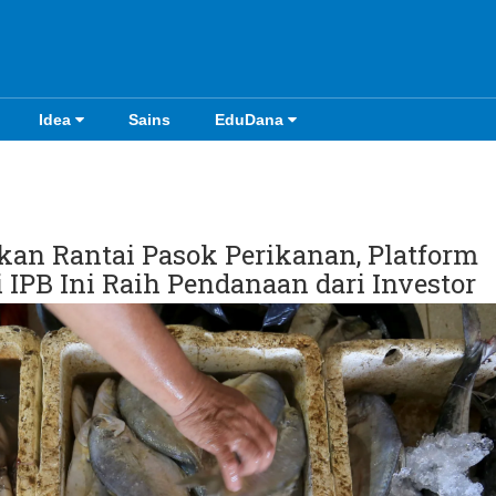
Idea
Sains
EduDana
an Rantai Pasok Perikanan, Platform
IPB Ini Raih Pendanaan dari Investor