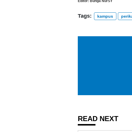
Editor:
Bunga NurSY
Tags:
kampus
peri
READ NEXT