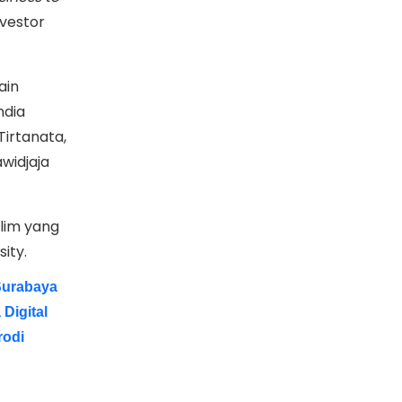
nvestor
ain
ndia
irtanata,
widjaja
lim yang
ity.
Surabaya
Digital
rodi