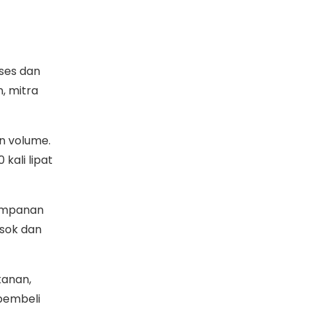
ses dan
, mitra
n volume.
kali lipat
yimpanan
sok dan
kanan,
 pembeli