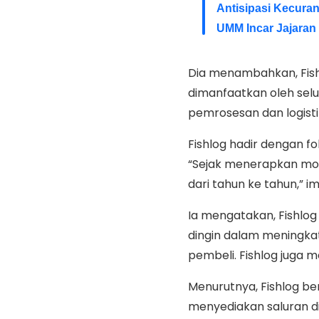
Antisipasi Kecura
UMM Incar Jajaran
Dia menambahkan, Fish
dimanfaatkan oleh sel
pemrosesan dan logistik
Fishlog hadir dengan f
“Sejak menerapkan mode
dari tahun ke tahun,” i
Ia mengatakan, Fishlog
dingin dalam meningka
pembeli. Fishlog jug
Menurutnya, Fishlog be
menyediakan saluran di