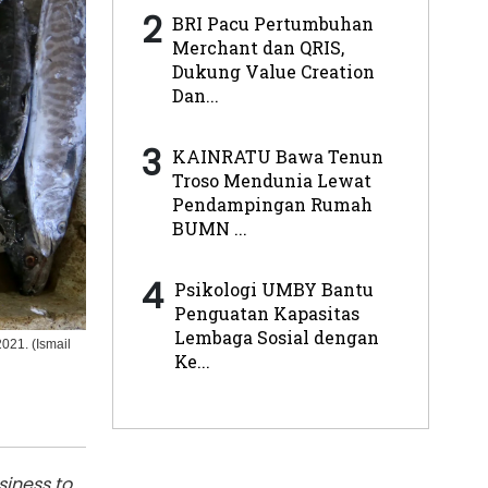
2
BRI Pacu Pertumbuhan
Merchant dan QRIS,
Dukung Value Creation
Dan...
3
KAINRATU Bawa Tenun
Troso Mendunia Lewat
Pendampingan Rumah
BUMN ...
4
Psikologi UMBY Bantu
Penguatan Kapasitas
Lembaga Sosial dengan
021. (Ismail
Ke...
siness to