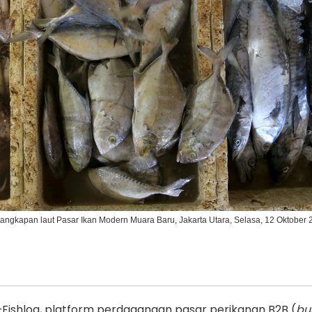
Ikuti Kami di:
l tangkapan laut Pasar Ikan Modern Muara Baru, Jakarta Utara, Selasa, 12 Oktober 2
shlog, platform perdagangan pasar perikanan B2B (
bu