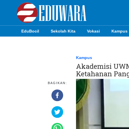
EduBocil
Sekolah Kita
Vokasi
Kampus
EduBocil
Sekolah Kita
Kampus
Akademisi UWM
Vokasi
Ketahanan Pan
Kampus
BAGIKAN:
Idea
Sains
EduDana