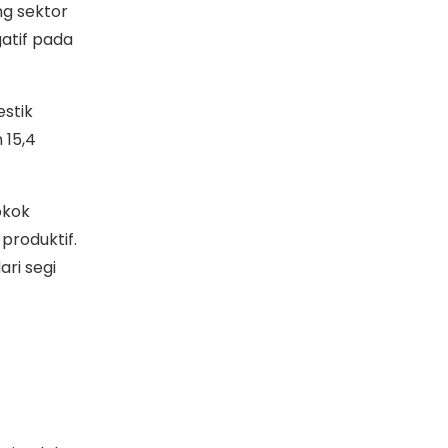
ng sektor
gatif pada
stik
 15,4
okok
produktif.
ri segi