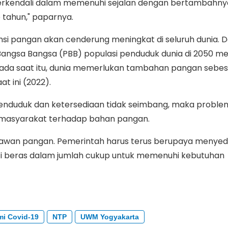
 terkendali dalam memenuhi sejalan dengan bertambahny
 tahun," paparnya.
si pangan akan cenderung meningkat di seluruh dunia. 
 Bangsa Bangsa (PBB) populasi penduduk dunia di 2050 m
wa. Pada saat itu, dunia memerlukan tambahan pangan sebe
t ini (2022).
enduduk dan ketersediaan tidak seimbang, maka probl
s masyarakat terhadap bahan pangan.
i rawan pangan. Pemerintah harus terus berupaya menyed
i beras dalam jumlah cukup untuk memenuhi kebutuhan
i Covid-19
NTP
UWM Yogyakarta