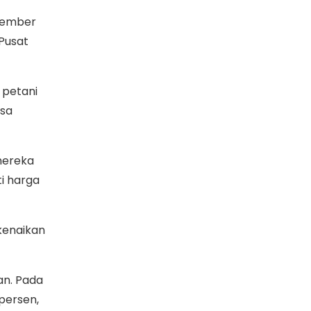
esember
 Pusat
 petani
asa
mereka
i harga
kenaikan
an. Pada
persen,