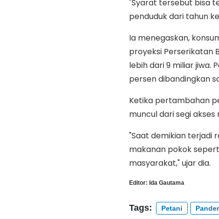
"Syarat tersebut bisa
penduduk dari tahun ke
Ia menegaskan, konsum
proyeksi Perserikatan
lebih dari 9 miliar ji
persen dibandingkan saa
Ketika pertambahan p
muncul dari segi akse
"Saat demikian terjad
makanan pokok sepert
masyarakat," ujar dia.
Editor:
Ida Gautama
Tags:
Petani
Pandem