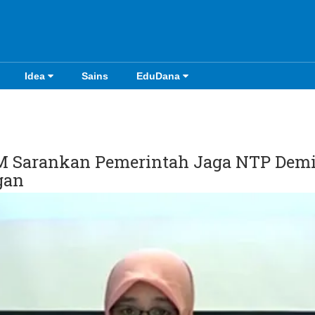
Idea
Sains
EduDana
 Sarankan Pemerintah Jaga NTP Dem
gan