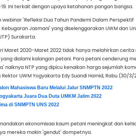
19. Ini terkait dengan upaya ketahanan pangan bangsa.
lam webinar 'Refleksi Dua Tahun Pandemi Dalam Perspektif
Kebugaran Jasmani' yang diselenggarakan UWM dan Uni
TP) Surakarta.
i Maret 2020-Maret 2022 tidak hanya melahirkan cerita 
a yang dialami kalangan petani. Para petani cenderung 
a' naiknya NTP yang dipicu kenaikan harga sejumlah kom
a Rektor UWM Yogyakarta Edy Suandi Hamid, Rabu (30/3/
Calon Mahasiswa Baru Melalui Jalur SNMPTN 2022
gyakarta Juara Dua Duta UMKM Jatim 2022
erima di SNMPTN UNS 2022
enandakan ekonomisasi kaum petani meningkat dan keh
tnya mereka makin 'gendut' dompetnya.