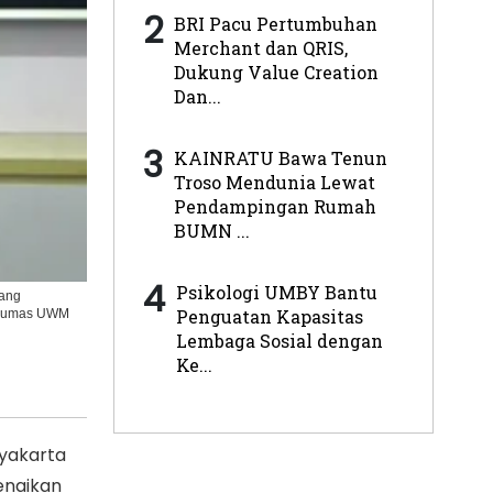
2
BRI Pacu Pertumbuhan
Merchant dan QRIS,
Dukung Value Creation
Dan...
3
KAINRATU Bawa Tenun
Troso Mendunia Lewat
Pendampingan Rumah
BUMN ...
4
Psikologi UMBY Bantu
yang
Penguatan Kapasitas
A/Humas UWM
Lembaga Sosial dengan
Ke...
yakarta
enaikan