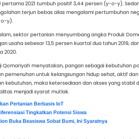
l pertama 2021 tumbuh positif 3,44 persen (y-o-y). Seda
 pengolahan terjun bebas alias mengalami pertumbuhan ne
-o-y).
 dalam, sektor pertanian menyumbang angka Produk Dome
an usaha sebesar 13,5 persen kuartal dua tahun 2019, dan
a 2020.
Puji Qomariyah menyatakan, pangan sebagai kebutuhan p
n pemenuhan untuk kelangsungan hidup sehat, aktif dan 
n kebutuhan, maka ketersediaan dan akses yang stabil da
ualitas menjadi syarat mutlak.
an Pertanian Berbasis IoT
ferensiasi Tingkatkan Potensi Siswa
ion Buka Beasiswa Sobat Bumi, Ini Syaratnya