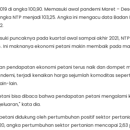
2019 di angka 100,90. Memasuki awal pandemi Maret – D
 angka NTP menjadi 103,25. Angka ini mengacu data Badan
2.
uki puncaknya pada kuartal awal sampai akhir 2021, NTP
,64. Ini maknanya ekonomi petani makin membaik pada m
an pendapatan ekonomi petani terus naik dan dompet 
ndemi, terjadi kenaikan harga sejumlah komoditas sepert
ain-lain.
 petani bisa dibaca bahwa pendapatan petani mengalami 
luaran," kata dia.
petani didukung oleh pertumbuhan positif sektor pertani
020, angka pertumbuhan sektor pertanian mencapai 2,63 