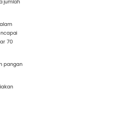
a jumlah
Dalam
encapai
sar 70
em pangan
iakan