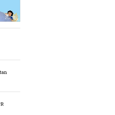
tan
PR