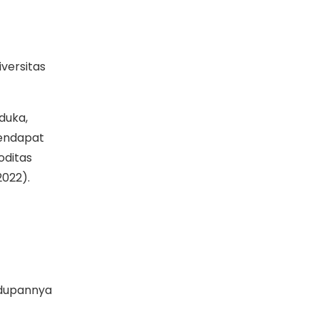
versitas
duka,
mendapat
oditas
2022).
idupannya