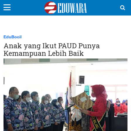
EduBocil
Sekolah Kita
EduBocil
Anak yang Ikut PAUD Punya
Vokasi
Kemampuan Lebih Baik
Kampus
Idea
Sains
EduDana
Ikuti Kami di: