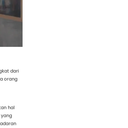
kat dari
da orang
an hal
 yang
esadaran