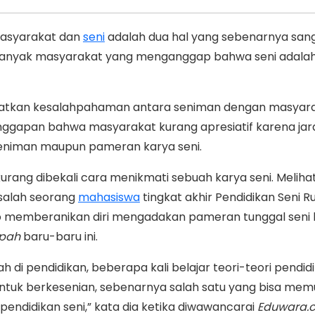
asyarakat dan
seni
adalah dua hal yang sebenarnya sang
 banyak masyarakat yang menganggap bahwa seni adalah
batkan kesalahpahaman antara seniman dengan masyar
ggapan bahwa masyarakat kurang apresiatif karena jar
eniman maupun pameran karya seni.
 kurang dibekali cara menikmati sebuah karya seni. Melih
 salah seorang
mahasiswa
tingkat akhir Pendidikan Seni 
o memberanikan diri mengadakan pameran tunggal seni l
pah
baru-baru ini.
ah di pendidikan, beberapa kali belajar teori-teori pendid
untuk berkesenian, sebenarnya salah satu yang bisa mem
 pendidikan seni,” kata dia ketika diwawancarai
Eduwara.