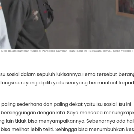
 lukis dalam pameran tunggal Paradoks Sampah, baru-baru ini. (Eduwara.com/K. Setia Widodo)
u sosial dalam sepuluh lukisannya.Tema tersebut berang
fungsi seni yang dipilih yaitu seni yang bermanfaat kepa
 paling sederhana dan paling dekat yaitu isu sosial. Isu ini
i bersinggungan dengan kita. Saya mencoba menungkapk
ng lain tidak bisa menyampaikannya. Sebenarnya ada hal
ka bisa melihat lebih teliti. Sehingga bisa menumbuhkan k