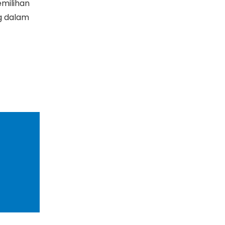
milihan
g dalam