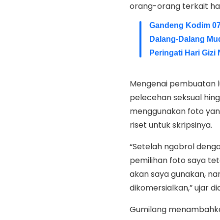
orang-orang terkait hal 
Gandeng Kodim 073
Dalang-Dalang Mu
Peringati Hari Giz
Mengenai pembuatan luk
pelecehan seksual hin
menggunakan foto yang
riset untuk skripsinya.
“Setelah ngobrol dengan
pemilihan foto saya tet
akan saya gunakan, nam
dikomersialkan,” ujar dia
Gumilang menambahkan