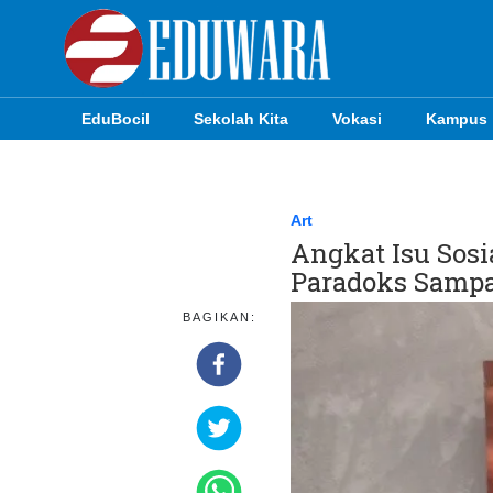
EduBocil
Sekolah Kita
Vokasi
Kampus
EduBocil
Sekolah Kita
Art
Angkat Isu Sosi
Vokasi
Paradoks Samp
Kampus
BAGIKAN:
Idea
Sains
EduDana