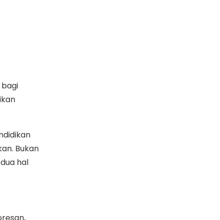
 bagi
ikan
ndidikan
kan. Bukan
 dua hal
oresan,