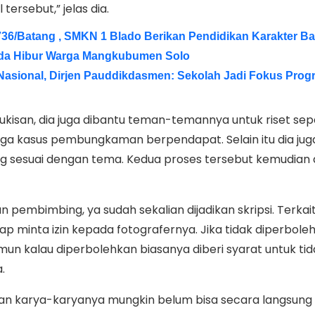
tersebut,” jelas dia.
6/Batang , SMKN 1 Blado Berikan Pendidikan Karakter Ba
da Hibur Warga Mangkubumen Solo
i Nasional, Dirjen Pauddikdasmen: Sekolah Jadi Fokus Prog
isan, dia juga dibantu teman-temannya untuk riset seper
gga kasus pembungkaman berpendapat. Selain itu dia jug
 sesuai dengan tema. Kedua proses tersebut kemudian d
 pembimbing, ya sudah sekalian dijadikan skripsi. Terkai
ap minta izin kepada fotografernya. Jika tidak diperbole
un kalau diperbolehkan biasanya diberi syarat untuk tid
.
 karya-karyanya mungkin belum bisa secara langsung