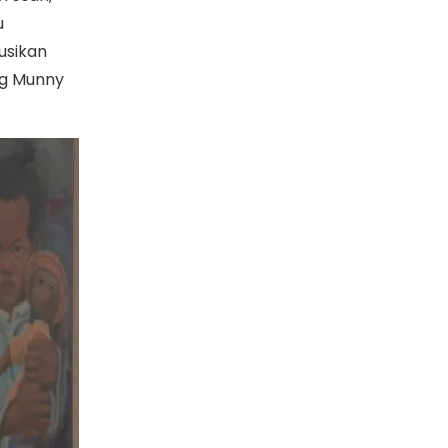
u
usikan
ng Munny