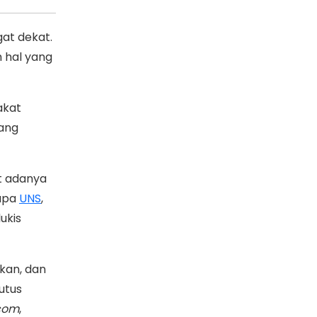
at dekat.
 hal yang
akat
ang
at adanya
Rupa
UNS
,
ukis
ikan, dan
utus
com
,