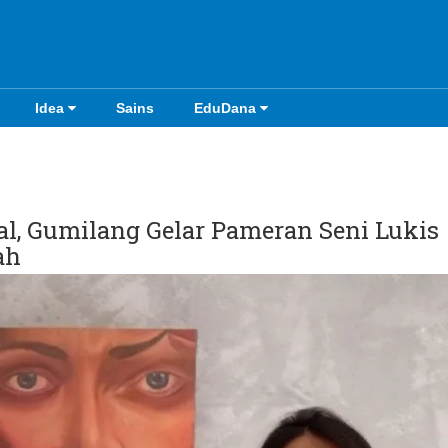
Idea
Sains
EduDana
al, Gumilang Gelar Pameran Seni Lukis
ah