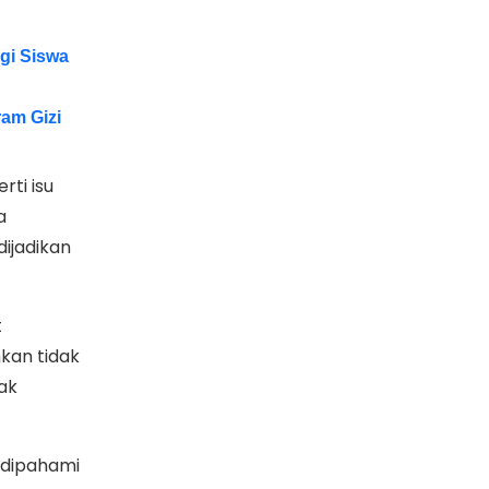
gi Siswa
ram Gizi
ti isu
a
ijadikan
t
hkan tidak
ak
 dipahami