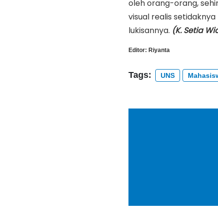
oleh orang-orang, seh
visual realis setidak
lukisannya.
(K. Setia W
Editor:
Riyanta
Tags:
UNS
Mahasis