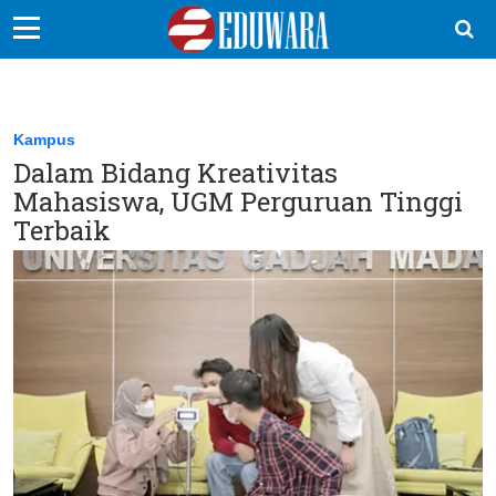
EduBocil
Sekolah Kita
Kampus
Dalam Bidang Kreativitas
Vokasi
Mahasiswa, UGM Perguruan Tinggi
Kampus
Terbaik
Idea
Sains
EduDana
Ikuti Kami di: