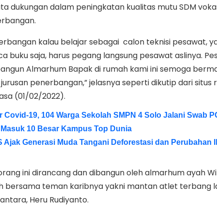
a dukungan dalam peningkatan kualitas mutu SDM voka
erbangan.
erbangan kalau belajar sebagai calon teknisi pesawat, ya
buku saja, harus pegang langsung pesawat aslinya. Pe
bangun Almarhum Bapak di rumah kami ini semoga berm
jurusan penerbangan,” jelasnya seperti dikutip dari situs 
asa (01/02/2022).
r Covid-19, 104 Warga Sekolah SMPN 4 Solo Jalani Swab 
M Masuk 10 Besar Kampus Top Dunia
 Ajak Generasi Muda Tangani Deforestasi dan Perubahan I
rang ini dirancang dan dibangun oleh almarhum ayah W
ih bersama teman karibnya yakni mantan atlet terbang 
gantara, Heru Rudiyanto.