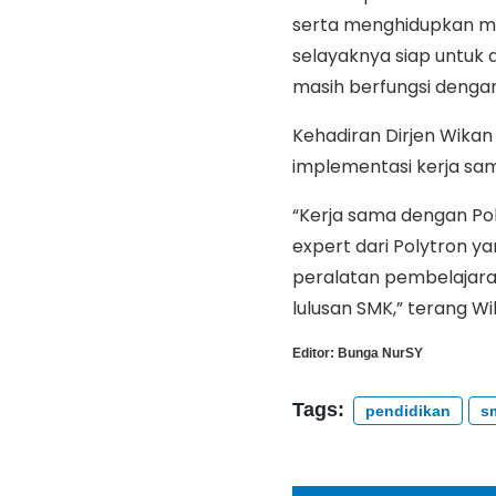
serta menghidupkan m
selayaknya siap untuk 
masih berfungsi dengan
Kehadiran Dirjen Wikan
implementasi kerja sam
“Kerja sama dengan Po
expert dari Polytron y
peralatan pembelajaran
lulusan SMK,” terang Wi
Editor:
Bunga NurSY
Tags:
pendidikan
s