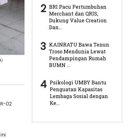
2
BRI Pacu Pertumbuhan
Merchant dan QRIS,
Dukung Value Creation
Dan...
3
KAINRATU Bawa Tenun
Troso Mendunia Lewat
Pendampingan Rumah
k)
BUMN ...
4
Psikologi UMBY Bantu
Penguatan Kapasitas
Lembaga Sosial dengan
Ke...
KR-02
ini