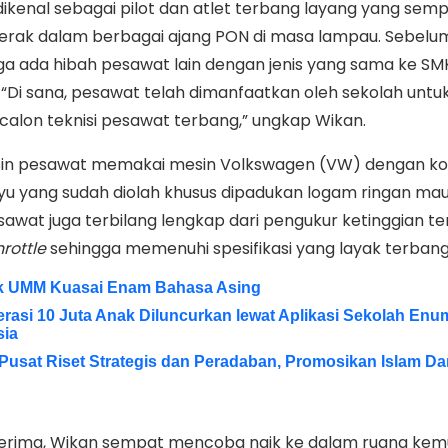
 dikenal sebagai pilot dan atlet terbang layang yang sem
erak dalam berbagai ajang PON di masa lampau. Sebelu
ga ada hibah pesawat lain dengan jenis yang sama ke SMK
“Di sana, pesawat telah dimanfaatkan oleh sekolah untu
calon teknisi pesawat terbang,” ungkap Wikan.
esin pesawat memakai mesin Volkswagen (VW) dengan ko
u yang sudah diolah khusus dipadukan logam ringan mau
esawat juga terbilang lengkap dari pengukur ketinggian t
rottle
sehingga memenuhi spesifikasi yang layak terbang
k UMM Kuasai Enam Bahasa Asing
rasi 10 Juta Anak Diluncurkan lewat Aplikasi Sekolah Enu
sia
 Pusat Riset Strategis dan Peradaban, Promosikan Islam D
 terima, Wikan sempat mencoba naik ke dalam ruang kem