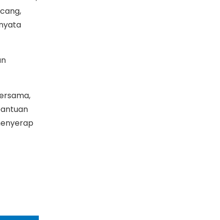
cang,
rnyata
an
bersama,
 bantuan
 menyerap