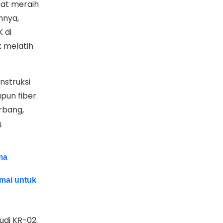
pat meraih
mnya,
 di
k melatih
nstruksi
pun fiber.
erbang,
.
ma
amai untuk
udi KR-02,