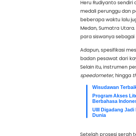
Heru Rudiyanto sendiri
medali perunggu dan p
beberapa waktu lalu ju
Medan, Sumatra Utara. 
para siswanya sebagai 
Adapun, spesifikasi m
badan pesawat dari kay
Selain itu, instrumen p
speedometer,
hingga
th
Wisudawan Terbai
Program Akses Lite
Berbahasa Indone
UIII Digadang Jadi
Dunia
Setelah prosesi serah