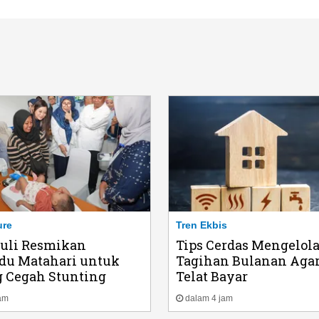
ure
Tren Ekbis
duli Resmikan
Tips Cerdas Mengelol
du Matahari untuk
Tagihan Bulanan Agar
 Cegah Stunting
Telat Bayar
am
dalam 4 jam