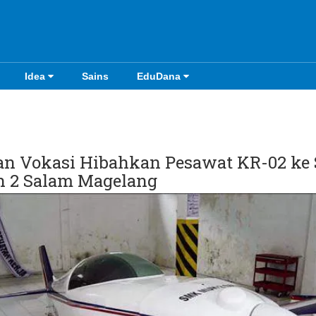
Idea
Sains
EduDana
kan Vokasi Hibahkan Pesawat KR-02 k
2 Salam Magelang