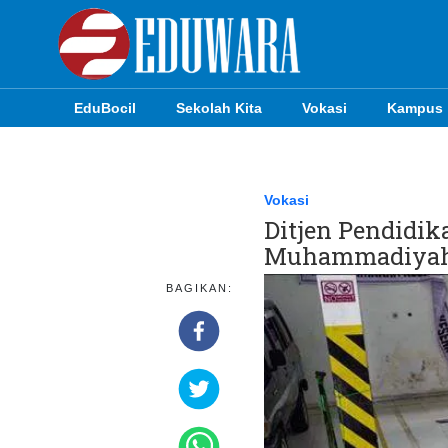
EduBocil
Sekolah Kita
Vokasi
Kampus
EduBocil
Sekolah Kita
Vokasi
Ditjen Pendidi
Vokasi
Muhammadiyah 
Kampus
BAGIKAN:
Idea
Sains
EduDana