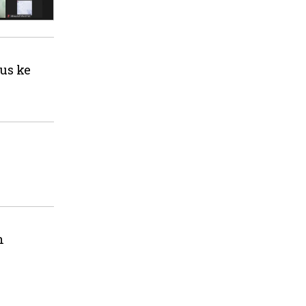
us ke
n