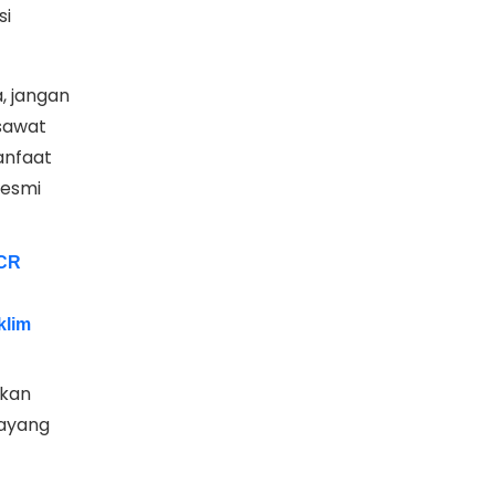
si
, jangan
sawat
anfaat
resmi
PCR
klim
ikan
layang