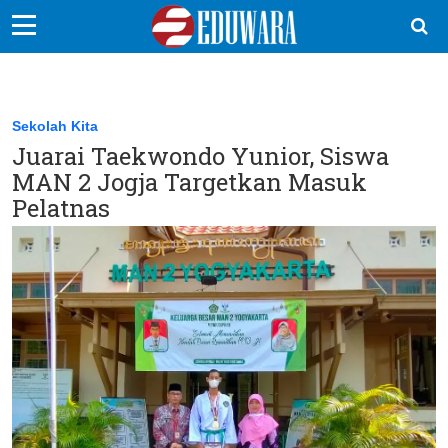
EduBocil
Sekolah Kita
Sekolah Kita
Juarai Taekwondo Yunior, Siswa
Vokasi
MAN 2 Jogja Targetkan Masuk
Kampus
Pelatnas
Idea
Sains
EduDana
Ikuti Kami di: