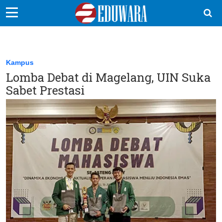
EduBocil
Sekolah Kita
Kampus
Lomba Debat di Magelang, UIN Suka
Vokasi
Sabet Prestasi
Kampus
Idea
Sains
EduDana
Ikuti Kami di: