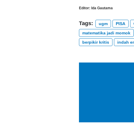
Editor:
Ida Gautama
Tags:
ugm
PISA
matematika jadi momok
berpikir kritis
indah em