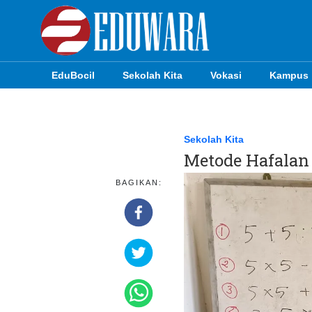
EduBocil
Sekolah Kita
Vokasi
Kampus
EduBocil
Sekolah Kita
Sekolah Kita
Metode Hafala
Vokasi
BAGIKAN:
Kampus
Idea
Sains
EduDana