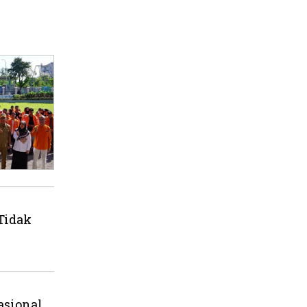
Tidak
asional