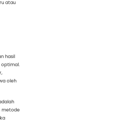
ru atau
n hasil
 optimal.
,
wa oleh
 adalah
n metode
aka