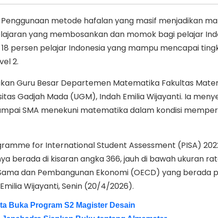
 Penggunaan metode hafalan yang masif menjadikan ma
lajaran yang membosankan dan momok bagi pelajar Ind
a 18 persen pelajar Indonesia yang mampu mencapai ting
el 2.
ikan Guru Besar Departemen Matematika Fakultas Mate
sitas Gadjah Mada (UGM), Indah Emilia Wijayanti. Ia meny
 sampai SMA menekuni matematika dalam kondisi memperi
gramme for International Student Assessment (PISA) 2022
ya berada di kisaran angka 366, jauh di bawah ukuran ra
ja Sama dan Pembangunan Ekonomi (OECD) yang berada 
Emilia Wijayanti, Senin (20/4/2026).
ta Buka Program S2 Magister Desain