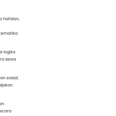
a hafalan,
tematika
 logika
ra siswa
n sosial,
ijakan
dan
secara