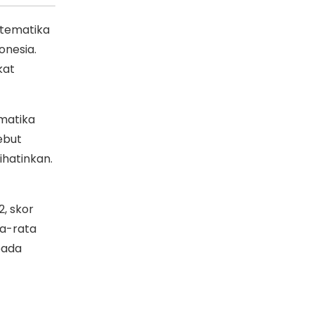
tematika
onesia.
kat
matika
ebut
hatinkan.
, skor
ta-rata
pada