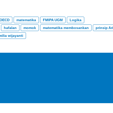
OECD
matematika
FMIPA UGM
Logika
hafalan
momok
matematika membosankan
prinsip Ar
ilia wijayanti