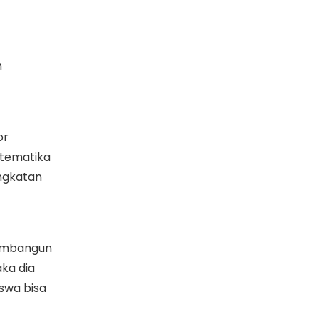
m
or
atematika
ingkatan
membangun
ka dia
iswa bisa