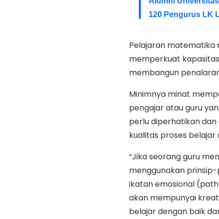
Alumni Universita
120 Pengurus LK U
Pelajaran matematika m
memperkuat kapasitas 
membangun penalaran
Minimnya minat mempel
pengajar atau guru ya
perlu diperhatikan dan
kualitas proses belajar
“Jika seorang guru me
menggunakan prinsip-pr
ikatan emosional (path
akan mempunyai kreativ
belajar dengan baik d