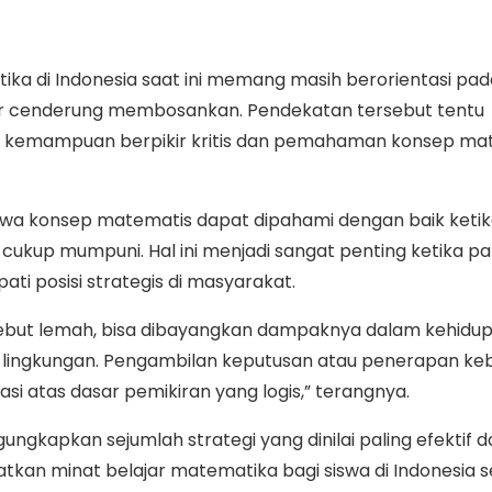
a di Indonesia saat ini memang masih berorientasi pad
ar cenderung membosankan. Pendekatan tersebut tentu
 kemampuan berpikir kritis dan pemahaman konsep ma
wa konsep matematis dapat dipahami dengan baik ketika
wa cukup mumpuni. Hal ini menjadi sangat penting ketika pa
ti posisi strategis di masyarakat.
but lemah, bisa dibayangkan dampaknya dalam kehidupa
ga lingkungan. Pengambilan keputusan atau penerapan keb
 atas dasar pemikiran yang logis,” terangnya.
gungkapkan sejumlah strategi yang dinilai paling efektif 
katkan minat belajar matematika bagi siswa di Indonesia 