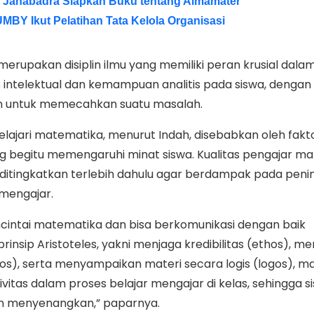
s Janabadra Siapkan Buku tentang Almamater
MBY Ikut Pelatihan Tata Kelola Organisasi
erupakan disiplin ilmu yang memiliki peran krusial dala
intelektual dan kemampuan analitis pada siswa, dengan
 untuk memecahkan suatu masalah.
ajari matematika, menurut Indah, disebabkan oleh fakt
ng begitu memengaruhi minat siswa. Kualitas pengajar m
 ditingkatkan terlebih dahulu agar berdampak pada pen
 mengajar.
ncintai matematika dan bisa berkomunikasi dengan baik
insip Aristoteles, yakni menjaga kredibilitas (ethos), 
os), serta menyampaikan materi secara logis (logos), ma
itas dalam proses belajar mengajar di kelas, sehingga s
an menyenangkan,” paparnya.