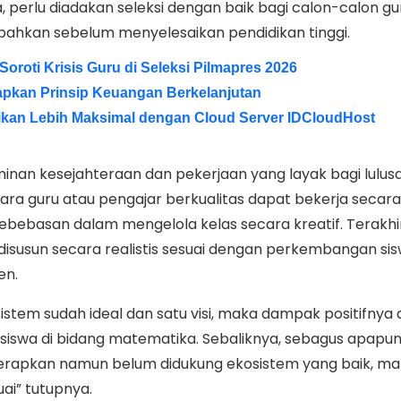
, perlu diadakan seleksi dengan baik bagi calon-calon gu
bahkan sebelum menyelesaikan pendidikan tinggi.
roti Krisis Guru di Seleksi Pilmapres 2026
apkan Prinsip Keuangan Berkelanjutan
idikan Lebih Maksimal dengan Cloud Server IDCloudHost
nan kesejahteraan dan pekerjaan yang layak bagi lulusa
para guru atau pengajar berkualitas dapat bekerja secara
kebebasan dalam mengelola kelas secara kreatif. Terakhir
isusun secara realistis sesuai dengan perkembangan sis
en.
sistem sudah ideal dan satu visi, maka dampak positifnya
swa di bidang matematika. Sebaliknya, sebagus apapu
erapkan namun belum didukung ekosistem yang baik, m
uai” tutupnya.