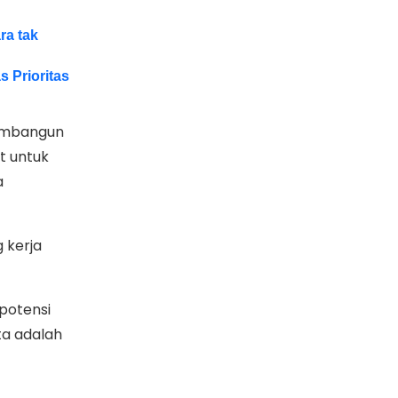
ra tak
 Prioritas
embangun
t untuk
a
 kerja
 potensi
ta adalah