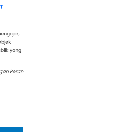
TT
engajar,
objek
blik yang
an Peran