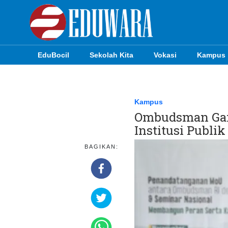
EduBocil
Sekolah Kita
Vokasi
Kampus
EduBocil
Sekolah Kita
Kampus
Ombudsman Gan
Vokasi
Institusi Publik
Kampus
BAGIKAN:
Idea
Sains
EduDana