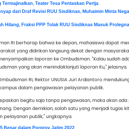
Termajinalkan, Teater Tesa Pentaskan Pertja
nyap dari Draf Revisi RUU Sisdiknas, Muhaimin Minta Nega
h Hilang, Fraksi PPP Tolak RUU Sisdiknas Masuk Prolegnas
man RI berharap bahwa ke depan, mahasiswa dapat m
rakat yang didirikan langsung dekat dengan masyaraka
 menyampaikan laporan ke Ombudsman. "Kalau sudah ad
sman yang akan menindaklanjuti laporan itu," jelasnya.
 Ombudsman RI, Rektor UNUSIA Juri Ardiantoro mendukung
 kampus dalam pengawasan pelayanan publik.
k dilepaskan begitu saja tanpa pengawasan, maka akan ada
ng. Dengan demikian, salah satu yang menjadi tugas ki
pelayanan publik," ungkapnya.
 5 Besar dalam Porprov Jatim 2022