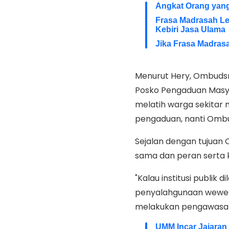
Angkat Orang yang 
Frasa Madrasah Le
Kebiri Jasa Ulama
Jika Frasa Madrasa
Menurut Hery, Ombuds
Posko Pengaduan Masya
melatih warga sekitar
pengaduan, nanti Ombud
Sejalan dengan tujuan
sama dan peran serta
"Kalau institusi publi
penyalahgunaan wewena
melakukan pengawasan 
UMM Incar Jajaran