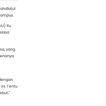
ahdlatul
kampus.
U) itu
elasa
sa, yang
renanya
 dengan
ini. Tentu
ebut,"