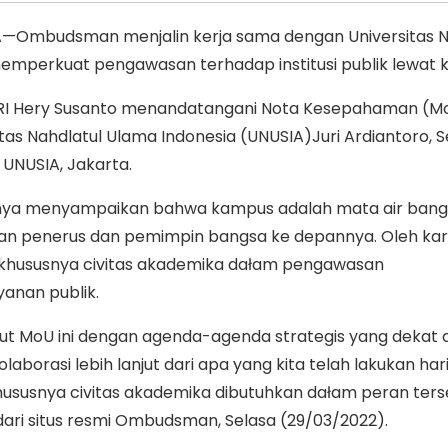
—Ombudsman menjalin kerja sama dengan Universitas N
emperkuat pengawasan terhadap institusi publik lewat 
 Hery Susanto menandatangani Nota Kesepahaman (Mo
tas Nahdlatul Ulama Indonesia (UNUSIA)Juri Ardiantoro, S
 UNUSIA, Jakarta.
ya menyampaikan bahwa kampus adalah mata air bang
an penerus dan pemimpin bangsa ke depannya. Oleh ka
, khususnya civitas akademika dałam pengawasan
anan publik.
njut MoU ini dengan agenda-agenda strategis yang dekat
aborasi lebih lanjut dari apa yang kita telah lakukan hari 
ususnya civitas akademika dibutuhkan dałam peran ters
 dari situs resmi Ombudsman, Selasa (29/03/2022).