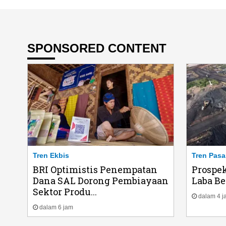
SPONSORED CONTENT
Tren Ekbis
Tren Pasa
BRI Optimistis Penempatan
Prospe
Dana SAL Dorong Pembiayaan
Laba Be
Sektor Produ...
dalam 4 j
dalam 6 jam