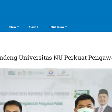
Idea
Sains
EduDana
deng Universitas NU Perkuat Pengaw