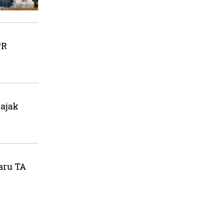
PR
ajak
aru TA