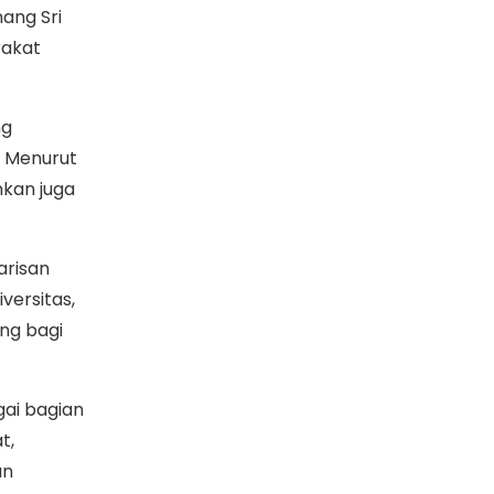
ang Sri
rakat
ng
. Menurut
nkan juga
arisan
versitas,
ing bagi
ai bagian
t,
an