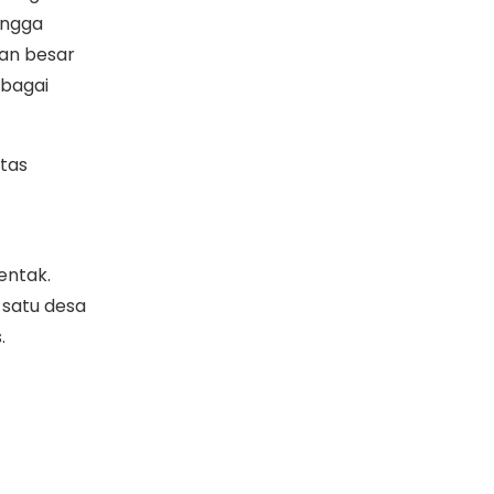
ingga
tan besar
rbagai
itas
entak.
 satu desa
.