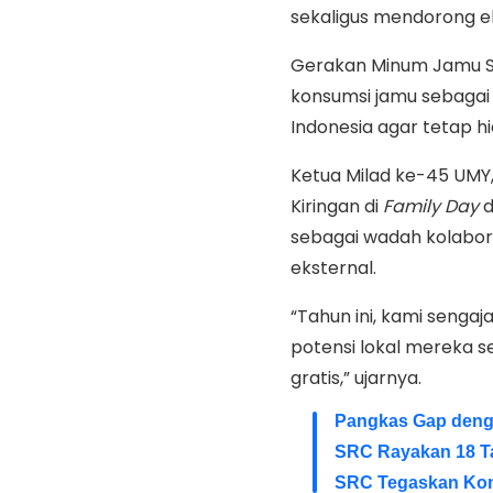
sekaligus mendorong ek
Gerakan Minum Jamu S
konsumsi jamu sebagai 
Indonesia agar tetap h
Ketua Milad ke-45 UMY
Kiringan di
Family Day
d
sebagai wadah kolabora
eksternal.
“Tahun ini, kami senga
potensi lokal mereka s
gratis,” ujarnya.
Pangkas Gap denga
SRC Rayakan 18 T
SRC Tegaskan Kom