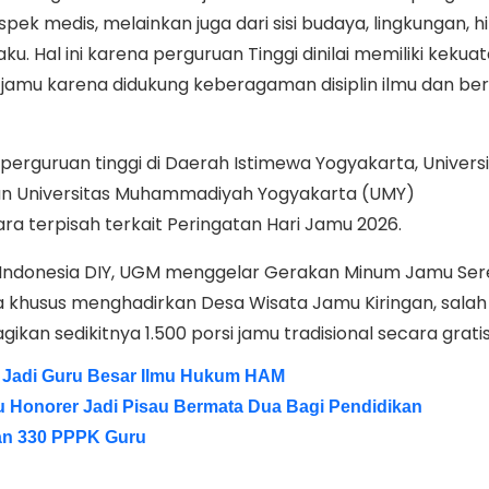
spek medis, melainkan juga dari sisi budaya, lingkungan, h
u. Hal ini karena perguruan Tinggi dinilai memiliki kekua
amu karena didukung keberagaman disiplin ilmu dan be
 perguruan tinggi di Daerah Istimewa Yogyakarta, Univers
n Universitas Muhammadiyah Yogyakarta (UMY)
 terpisah terkait Peringatan Hari Jamu 2026.
ndonesia DIY, UGM menggelar Gerakan Minum Jamu Ser
 khusus menghadirkan Desa Wisata Jamu Kiringan, salah
an sedikitnya 1.500 porsi jamu tradisional secara gratis
 Jadi Guru Besar Ilmu Hukum HAM
Honorer Jadi Pisau Bermata Dua Bagi Pendidikan
n 330 PPPK Guru