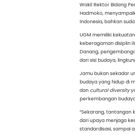
Wakil Rektor Bidang P
Hadmoko, menyampaikan
Indonesia, bahkan sud
UGM memiliki kekuatan
keberagaman disiplin il
Danang, pengembangan j
dari sisi budaya, lingk
Jamu bukan sekadar uru
budaya yang hidup di m
dan
cultural diversity
ya
perkembangan budaya j
“Sekarang, tantangan 
dari upaya menjaga kes
standardisasi, sampai 