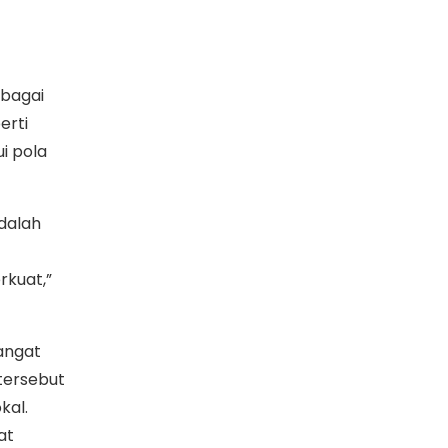
ebagai
erti
i pola
dalah
rkuat,”
angat
 tersebut
kal.
at