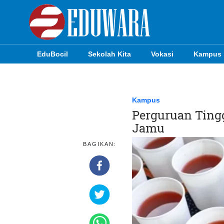
EduBocil
Sekolah Kita
Vokasi
Kampus
EduBocil
Sekolah Kita
Kampus
Perguruan Ting
Vokasi
Jamu
Kampus
BAGIKAN:
Idea
Sains
EduDana