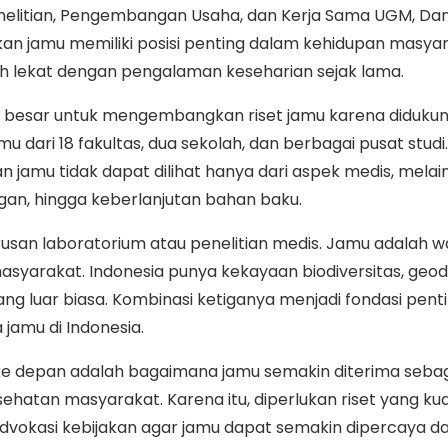
enelitian, Pengembangan Usaha, dan Kerja Sama UGM, Dan
 jamu memiliki posisi penting dalam kehidupan masya
ah lekat dengan pengalaman keseharian sejak lama.
 besar untuk mengembangkan riset jamu karena diduku
mu dari 18 fakultas, dua sekolah, dan berbagai pusat studi
amu tidak dapat dilihat hanya dari aspek medis, melai
ungan, hingga keberlanjutan bahan baku.
san laboratorium atau penelitian medis. Jamu adalah w
asyarakat. Indonesia punya kekayaan biodiversitas, geodi
ng luar biasa. Kombinasi ketiganya menjadi fondasi pent
amu di Indonesia.
ke depan adalah bagaimana jamu semakin diterima sebag
ehatan masyarakat. Karena itu, diperlukan riset yang kua
advokasi kebijakan agar jamu dapat semakin dipercaya d