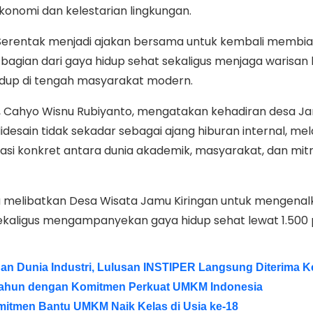
onomi dan kelestarian lingkungan.
erentak menjadi ajakan bersama untuk kembali membi
bagian dari gaya hidup sehat sekaligus menjaga warisan
idup di tengah masyarakat modern.
, Cahyo Wisnu Rubiyanto, mengatakan kehadiran desa J
idesain tidak sekadar sebagai ajang hiburan internal, me
si konkret antara dunia akademik, masyarakat, dan mit
ja melibatkan Desa Wisata Jamu Kiringan untuk mengena
ekaligus mengampanyekan gaya hidup sehat lewat 1.500 
n Dunia Industri, Lulusan INSTIPER Langsung Diterima K
ahun dengan Komitmen Perkuat UMKM Indonesia
itmen Bantu UMKM Naik Kelas di Usia ke-18