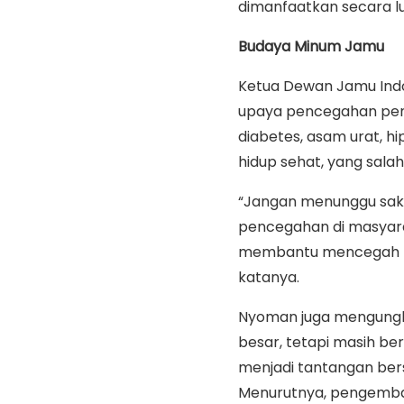
dimanfaatkan secara lu
Budaya Minum Jamu
Ketua Dewan Jamu Indo
upaya pencegahan peny
diabetes, asam urat, h
hidup sehat, yang sala
“Jangan menunggu sakit
pencegahan di masyara
membantu mencegah pen
katanya.
Nyoman juga mengungka
besar, tetapi masih be
menjadi tantangan be
Menurutnya, pengemb