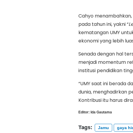
Cahyo menambahkan, ke
pada tahun ini, yakni “
L
kematangan UMY untuk
ekonomi yang lebih luas
Senada dengan hal ter
menjadi momentum refl
institusi pendidikan t
“UMY saat ini berada 
dunia, menghadirkan p
Kontribusi itu harus di
Editor:
Ida Gautama
Tags:
Jamu
gaya hi