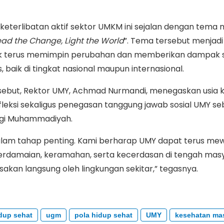
terlibatan aktif sektor UMKM ini sejalan dengan tema 
ead the Change, Light the World
”. Tema tersebut menjadi
 terus memimpin perubahan dan memberikan dampak s
, baik di tingkat nasional maupun internasional.
sebut, Rektor UMY, Achmad Nurmandi, menegaskan usia 
eksi sekaligus penegasan tanggung jawab sosial UMY se
inggi Muhammadiyah.
dalam tahap penting. Kami berharap UMY dapat terus me
erdamaian, keramahan, serta kecerdasan di tengah mas
rasakan langsung oleh lingkungan sekitar,” tegasnya.
dup sehat
ugm
pola hidup sehat
UMY
kesehatan ma