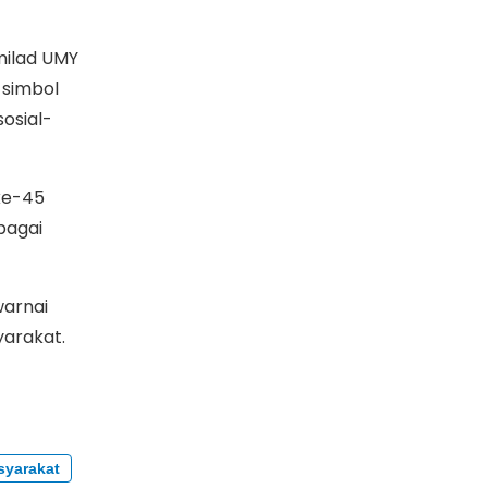
milad UMY
 simbol
osial-
ke-45
bagai
warnai
yarakat.
syarakat