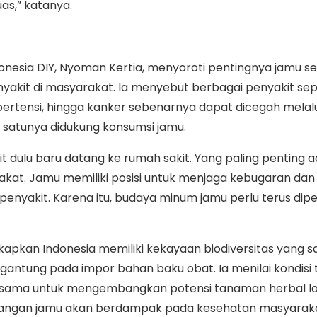
as,” katanya.
nesia DIY, Nyoman Kertia, menyoroti pentingnya jamu s
akit di masyarakat. Ia menyebut berbagai penyakit sep
ipertensi, hingga kanker sebenarnya dapat dicegah melalu
h satunya didukung konsumsi jamu.
 dulu baru datang ke rumah sakit. Yang paling penting a
kat. Jamu memiliki posisi untuk menjaga kebugaran dan
yakit. Karena itu, budaya minum jamu perlu terus dipe
pkan Indonesia memiliki kekayaan biodiversitas yang s
rgantung pada impor bahan baku obat. Ia menilai kondisi
rsama untuk mengembangkan potensi tanaman herbal lo
angan jamu akan berdampak pada kesehatan masyarak