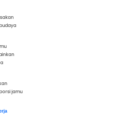
asakan
 budaya
amu
lainkan
ra
lkan
porsi jamu
erja