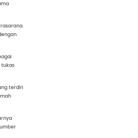
nama
rasarana.
 dengan
bagai
 tukas
ng terdiri
rumah
arnya
 sumber