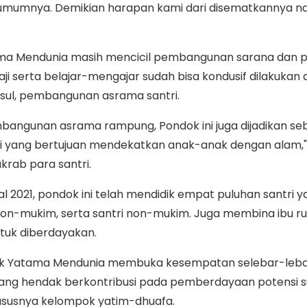
umumnya. Demikian harapan kami dari disematkannya 
.
tama Mendunia masih mencicil pembangunan sarana dan p
i serta belajar-mengajar sudah bisa kondusif dilakukan
sul, pembangunan asrama santri.
angunan asrama rampung, Pondok ini juga dijadikan se
asi yang bertujuan mendekatkan anak-anak dengan alam,"
akrab para santri.
al 2021, pondok ini telah mendidik empat puluhan santri ya
non-mukim, serta santri non-mukim. Juga membina ibu 
tuk diberdayakan.
ok Yatama Mendunia membuka kesempatan selebar-leb
yang hendak berkontribusi pada pemberdayaan potensi
ususnya kelompok yatim-dhuafa.