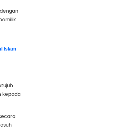
i dengan
pemilik
l Islam
tujuh
n kepada
secara
gasuh