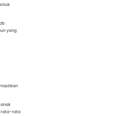
untuk
wab
pun yang
emastikan
 anak
s rata-rata