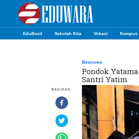
EduBocil
Sekolah Kita
Vokasi
Kampus
EduBocil
Sekolah Kita
Beasiswa
Pondok Yatama
Vokasi
Santri Yatim
Kampus
BAGIKAN:
Idea
Sains
EduDana