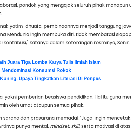
borasi, pondok yang mengajak seluruh pihak manapun 
n.
anak yatim-dhuafa, pembinaannya menjadi tanggung ja
a Mendunia ingin membuka diri, tidak membatasi siapa
erkontribusi," katanya dalam keterangan resminya, Senin
h Juara Tiga Lomba Karya Tulis Ilmiah Islam
sih Mendominasi Konsumsi Rokok
Kuning, Upaya Tingkatkan Literasi Di Ponpes
dia, yakni pemberian beasiswa pendidikan. Hal itu guna m
amin oleh umat ataupun semua pihak.
kan sarana dan prasarana memadai. "Juga ingin mencetak
Artinya punya mental,
mindset, skill
, serta motivasi di ata