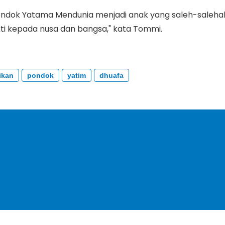
ndok Yatama Mendunia menjadi anak yang saleh-saleha
ti kepada nusa dan bangsa," kata Tommi.
ikan
pondok
yatim
dhuafa