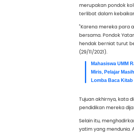
merupakan pondok kola
terlibat dalam kebaika
"Karena mereka para 
bersama. Pondok Yatam
hendak berniat turut b
(29/11/2021).
Mahasiswa UMM Rai
Miris, Pelajar Ma
Lomba Baca Kitab 
Tujuan akhirnya, kata 
pendidikan mereka dij
Selain itu, menghadir
yatim yang mendunia. 