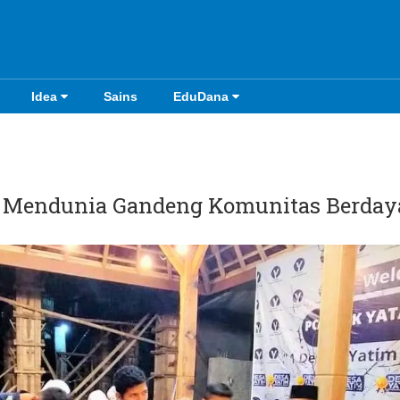
Idea
Sains
EduDana
 Mendunia Gandeng Komunitas Berda