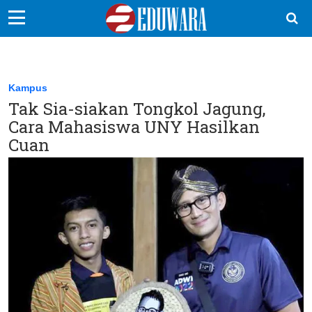
EduBocil
Sekolah Kita
Kampus
Tak Sia-siakan Tongkol Jagung,
Vokasi
Cara Mahasiswa UNY Hasilkan
Kampus
Cuan
Idea
Sains
EduDana
Ikuti Kami di: