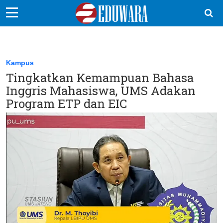
EduBocil
Sekolah Kita
Kampus
Tingkatkan Kemampuan Bahasa
Vokasi
Inggris Mahasiswa, UMS Adakan
Kampus
Program ETP dan EIC
Idea
Sains
EduDana
Ikuti Kami di: