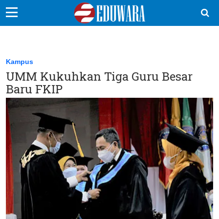
EduBocil
Sekolah Kita
Kampus
UMM Kukuhkan Tiga Guru Besar
Vokasi
Baru FKIP
Kampus
Idea
Sains
EduDana
Ikuti Kami di: