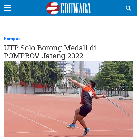
EduBocil
Sekolah Kita
Kampus
UTP Solo Borong Medali di
Vokasi
POMPROV Jateng 2022
Kampus
Idea
Sains
EduDana
Ikuti Kami di: