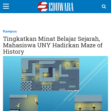
EduBocil
Sekolah Kita
Kampus
Tingkatkan Minat Belajar Sejarah,
Vokasi
Mahasiswa UNY Hadirkan Maze of
Kampus
History
Idea
Sains
EduDana
Ikuti Kami di: