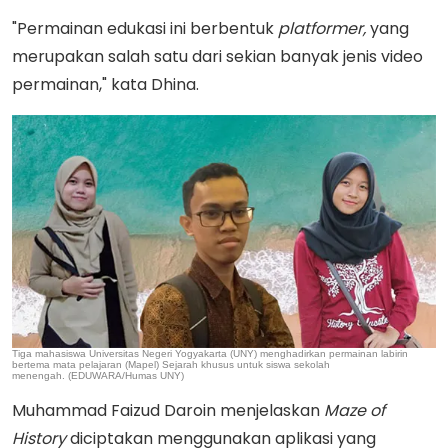
"Permainan edukasi ini berbentuk
platformer,
yang
merupakan salah satu dari sekian banyak jenis video
permainan," kata Dhina.
Tiga mahasiswa Universitas Negeri Yogyakarta (UNY) menghadirkan permainan labirin
bertema mata pelajaran (Mapel) Sejarah khusus untuk siswa sekolah
menengah. (EDUWARA/Humas UNY)
Muhammad Faizud Daroin menjelaskan
Maze of
History
diciptakan menggunakan aplikasi yang