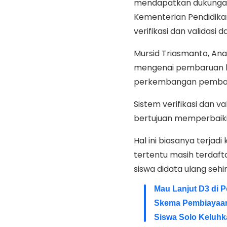
mendapatkan dukungan 
Kementerian Pendidikan
verifikasi dan validasi d
Mursid Triasmanto, An
mengenai pembaruan ko
perkembangan pembang
Sistem verifikasi dan va
bertujuan memperbaiki 
Hal ini biasanya terjad
tertentu masih terdaft
siswa didata ulang sehi
Mau Lanjut D3 di 
Skema Pembiayaan
Siswa Solo Keluh