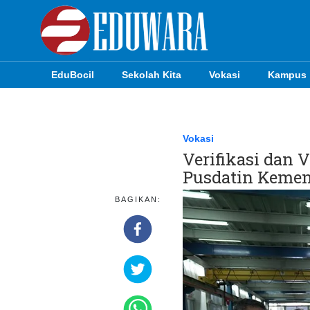
EduBocil
Sekolah Kita
Vokasi
Kampus
EduBocil
Sekolah Kita
Vokasi
Verifikasi dan 
Vokasi
Pusdatin Kemen
Kampus
BAGIKAN:
Idea
Sains
EduDana