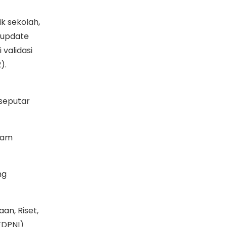
k sekolah,
 update
 validasi
).
seputar
gram
ng
an, Riset,
FDPNI)