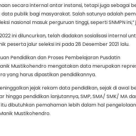
an secara internal antar instansi, tetapi juga sebagai b
ata publik bagi masyarakat. Salah satunya adalah pe
ksi nasional masuk perguruan tinggi, seperti SNMPN ini,” 
2 ini diluncurkan, telah diadakan sosialisasi internal un
k peserta jalur seleksi ini pada 28 Desember 2021 lalu.
tuan Pendidikan dan Proses Pembelajaran Pusdatin
Manik Mustikohendro mengatakan data merupakan repre
ra yang harus dipastikan pendidikannya.
meninggalkan jejak rekam data pendidikan, sejak di awal 
ar hingga pendidikan lanjutannya, SMP, SMA/ SMK/ MA da
k itu dibutuhkan pemahaman lebih dalam hal pengelolaa
 Manik Mustikohendro.