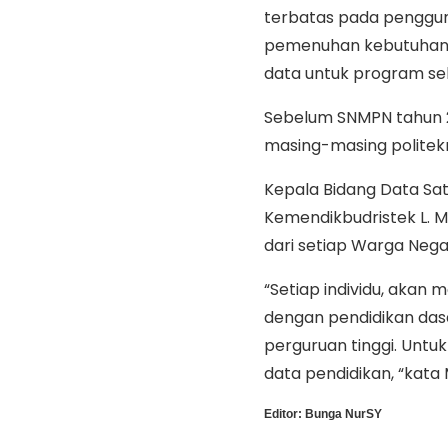
terbatas pada pengguna
pemenuhan kebutuhan d
data untuk program sele
Sebelum SNMPN tahun 202
masing-masing politekni
Kepala Bidang Data Sa
Kemendikbudristek L. 
dari setiap Warga Nega
“Setiap individu, akan 
dengan pendidikan das
perguruan tinggi. Untu
data pendidikan, “kata
Editor:
Bunga NurSY