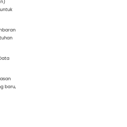
in)
 untuk
ambaran
utuhan
 Data
lasan
g baru,