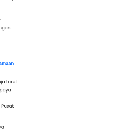
-
ingan
samaan
ja turut
upaya
 Pusat
ya