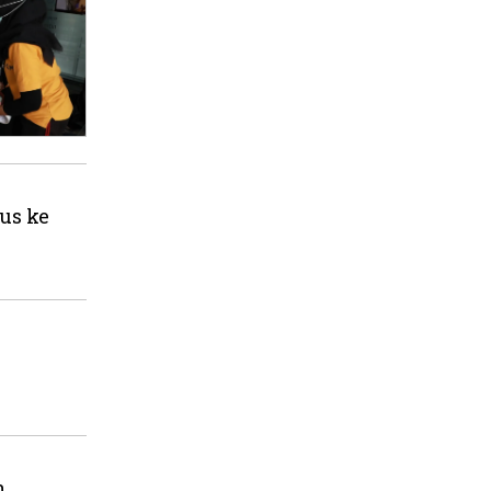
us ke
n