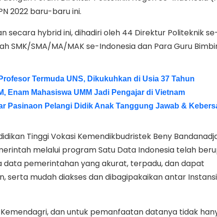
N 2022 baru-baru ini.
secara hybrid ini, dihadiri oleh 44 Direktur Politeknik se
olah SMK/SMA/MA/MAK se-Indonesia dan Para Guru Bimb
 Profesor Termuda UNS, Dikukuhkan di Usia 37 Tahun
M, Enam Mahasiswa UMM Jadi Pengajar di Vietnam
ar Pasinaon Pelangi Didik Anak Tanggung Jawab & Keber
idikan Tinggi Vokasi Kemendikbudristek Beny Bandanadja
rintah melalui program Satu Data Indonesia telah ber
a data pemerintahan yang akurat, terpadu, dan dapat
 serta mudah diakses dan dibagipakaikan antar Instansi
i Kemendagri, dan untuk pemanfaatan datanya tidak han