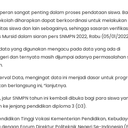
peran sangat penting dalam proses pendataan siswa. Bai
ekolah diharapkan dapat berkoordinasi untuk melakukan
itas siswa dan lain sebagainya, sehingga sasaran verifikasi
s Mursid dalam siaran pers SNMPN 2022, Rabu (05/01/2022
ata yang digunakan mengacu pada data yang ada di
eri dan ternyata masih dijumpai adanya permasalahan 
n.
Verval Data, mengingat data ini menjadi dasar untuk pro
an berlangsung ini, “lanjutnya.
 jalur SNMPN tahun ini kembali dibuka bagi para siswa ya
ke jenjang pendidikan diploma 3 (D3).
ndidikan Tinggi Vokasi Kementerian Pendidikan, Kebudaya
dengan Forum Direktur Politeknik Negeri Se-Indonesia (