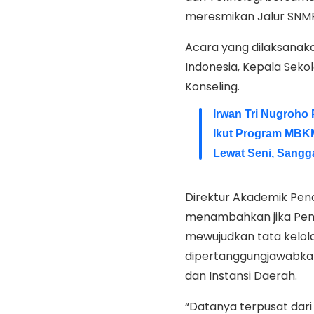
meresmikan Jalur SNMP
Acara yang dilaksanakan 
Indonesia, Kepala Sek
Konseling.
Irwan Tri Nugroho
Ikut Program MBK
Lewat Seni, Sangg
Direktur Akademik Pend
menambahkan jika Peme
mewujudkan tata kelol
dipertanggungjawabkan,
dan Instansi Daerah.
“Datanya terpusat dar