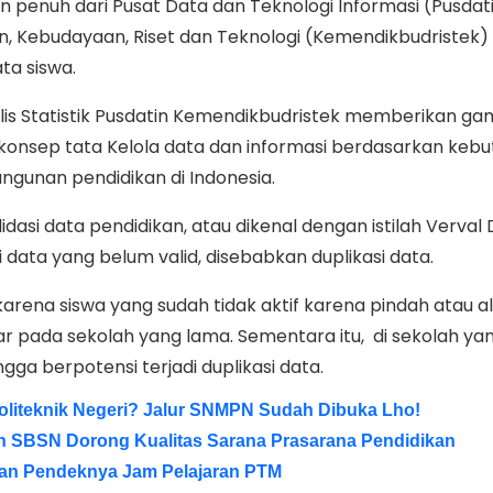
penuh dari Pusat Data dan Teknologi Informasi (Pusdat
, Kebudayaan, Riset dan Teknologi (Kemendikbudristek)
ata siswa.
alis Statistik Pusdatin Kemendikbudristek memberikan g
nsep tata Kelola data dan informasi berdasarkan keb
unan pendidikan di Indonesia.
lidasi data pendidikan, atau dikenal dengan istilah Verval
data yang belum valid, disebabkan duplikasi data.
i karena siswa yang sudah tidak aktif karena pindah atau a
ar pada sekolah yang lama. Sementara itu, di sekolah yan
ngga berpotensi terjadi duplikasi data.
Politeknik Negeri? Jalur SNMPN Sudah Dibuka Lho!
 SBSN Dorong Kualitas Sarana Prasarana Pendidikan
kan Pendeknya Jam Pelajaran PTM