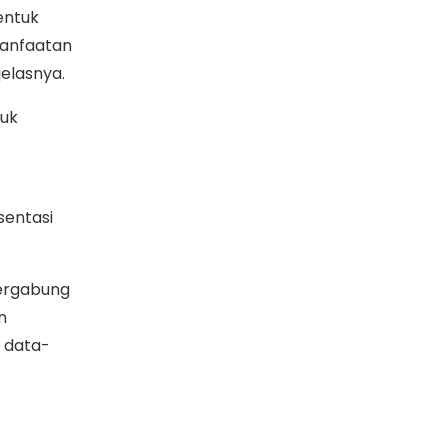
entuk
manfaatan
jelasnya.
tuk
sentasi
bergabung
n
n data-