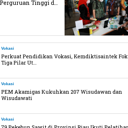
erguruan Tinggi d...
Vokasi
Perkuat Pendidikan Vokasi, Kemdiktisaintek Fok
Tiga Pilar Ut...
Vokasi
PEM Akamigas Kukuhkan 207 Wisudawan dan
Wisudawati
Vokasi
79 Pekebun Sawit di Provinsi Riau Ikuti Pelatiha