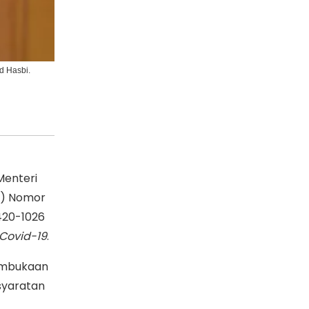
d Hasbi.
Menteri
i) Nomor
420-1026
Covid-19
.
pembukaan
syaratan