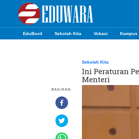
EduBocil
Sekolah Kita
Vokasi
Kampus
EduBocil
Sekolah Kita
Sekolah Kita
Ini Peraturan 
Vokasi
Menteri
Kampus
BAGIKAN:
Idea
Sains
EduDana