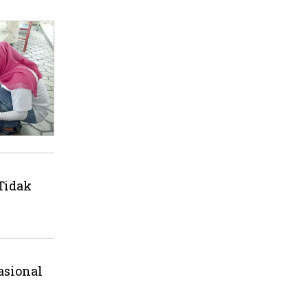
Tidak
asional