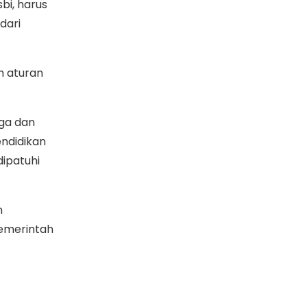
bi, harus
dari
h aturan
aga dan
endidikan
ipatuhi
n
pemerintah