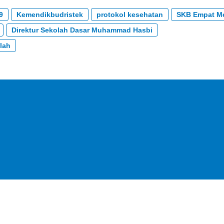
9
Kemendikbudristek
protokol kesehatan
SKB Empat Me
Direktur Sekolah Dasar Muhammad Hasbi
lah