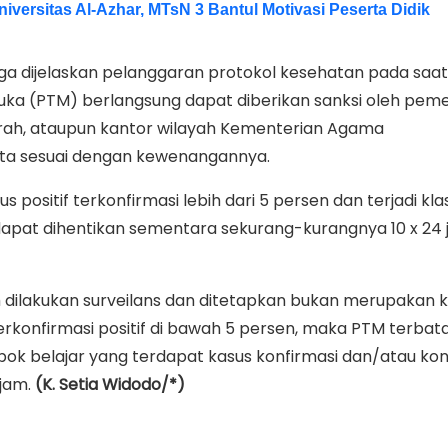
iversitas Al-Azhar, MTsN 3 Bantul Motivasi Peserta Didik
ga dijelaskan pelanggaran protokol kesehatan pada saat
ka (PTM) berlangsung dapat diberikan sanksi oleh peme
rah, ataupun kantor wilayah Kementerian Agama
ta sesuai dengan kewenangannya.
s positif terkonfirmasi lebih dari 5 persen dan terjadi kla
apat dihentikan sementara sekurang-kurangnya 10 x 24 j
 dilakukan surveilans dan ditetapkan bukan merupakan k
rkonfirmasi positif di bawah 5 persen, maka PTM terbat
ok belajar yang terdapat kasus konfirmasi dan/atau kon
 jam.
(K. Setia Widodo/*)