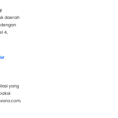
i
uk daerah
n dengan
l 4,
lar
lasi yang
pakai
wara.com
,