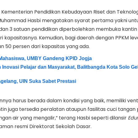
, Kementerian Pendidikan Kebudayaan Riset dan Teknolog
 Muhammad Hasbi mengatakan syarat pertama yakni unt
, dan 3 satuan pendidikan diperbolehkan membuka kanti
ri kapasitasnya. Kemudian, bagi daerah dengan PPKM leve
50 persen dari kapasitas yang ada.
Mahasiswa, UMBY Gandeng KPID Jogja
an Inovasi Pelajar dan Masyarakat, Balitbangda Kota Solo Ge
gelang, UIN Suka Sabet Prestasi
nya harus berada dalam kondisi yang baik, memiliki venti
in juga tersedia peralatan ataupun fasilitas cuci tangan 
ngan air yang mengalir,” terang Hasbi seperti dilansir
Edu
 laman resmi Direktorat Sekolah Dasar.