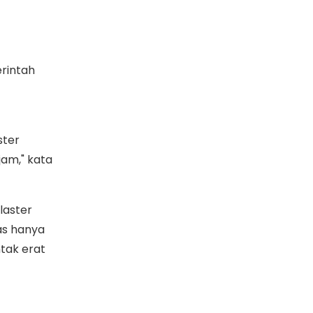
rintah
ster
am," kata
laster
as hanya
tak erat