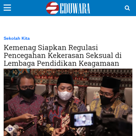
EduBocil
Sekolah Kita
Sekolah Kita
Kemenag Siapkan Regulasi
Vokasi
Pencegahan Kekerasan Seksual di
Kampus
Lembaga Pendidikan Keagamaan
Idea
Sains
EduDana
Ikuti Kami di: