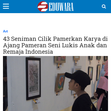
EduBocil
Sekolah Kita
Art
43 Seniman Cilik Pamerkan Karya di
Vokasi
Ajang Pameran Seni Lukis Anak dan
Kampus
Remaja Indonesia
Idea
Sains
EduDana
Ikuti Kami di: