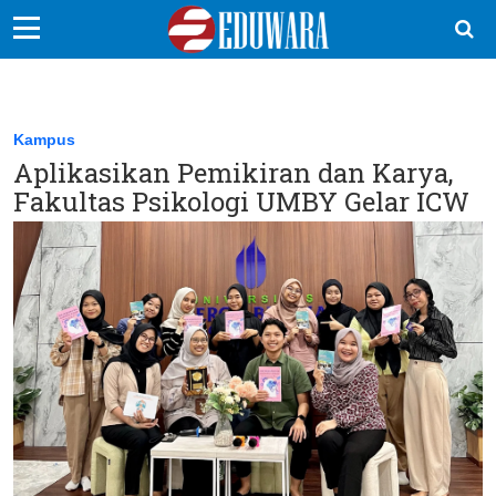
EduBocil
Sekolah Kita
Kampus
Aplikasikan Pemikiran dan Karya,
Vokasi
Fakultas Psikologi UMBY Gelar ICW
Kampus
Idea
Sains
EduDana
Ikuti Kami di: