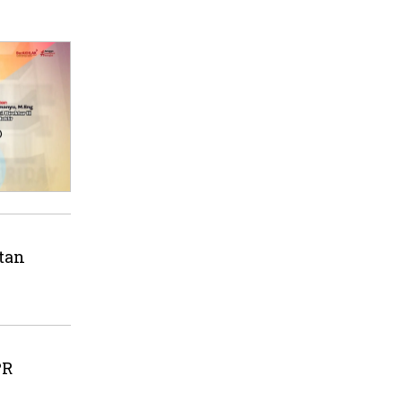
tan
PR