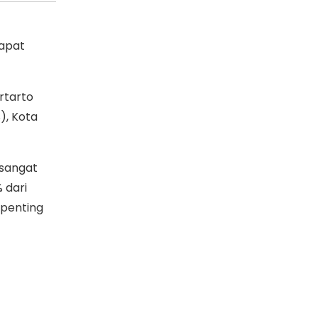
dapat
rtarto
), Kota
 sangat
 dari
 penting