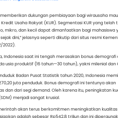
ah memberikan dukungan pembiayaan bagi wirausaha ma
Kredit Usaha Rakyat (KUR). Segmentasi KUR yang telah t
o, mikro, dan kecil dapat dimanfaatkan bagi mahasiswa y
ak dini,” jelasnya seperti dikutip dari situs resmi Keme
2/2022).
ya, Indonesia saat ini tengah merasakan bonus demografi
a usia produktif (16 tahun—30 tahun), yakni milenial dan
duduk Badan Pusat Statistik tahun 2020, Indonesia memil
270,20 juta penduduk. Bonus demografi ini tentunya akan
s dan dari segi demand. Oleh karena itu, peningkatan kua
SDM) menjadi sangat krusial.
emerintah akan terus berkomitmen meningkatkan kualitas
siapkan adalah sebesar Rp542,8 triliun dan ini diperguna