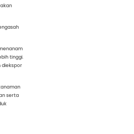
yakan
mengasah
k menanam
ih tinggi.
 diekspor
t tanaman
n serta
duk