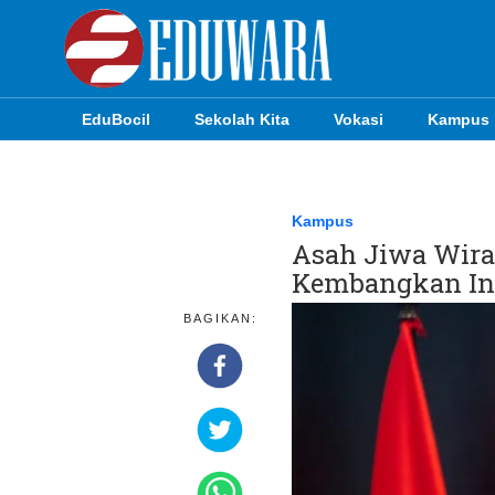
EduBocil
Sekolah Kita
Vokasi
Kampus
EduBocil
Sekolah Kita
Kampus
Asah Jiwa Wir
Vokasi
Kembangkan Ino
Kampus
BAGIKAN:
Idea
Sains
EduDana