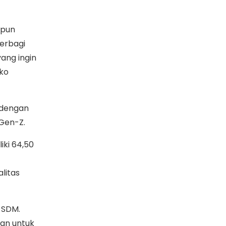
upun
erbagi
ang ingin
nko
 dengan
 Gen-Z.
iki 64,50
litas
 SDM.
kan untuk