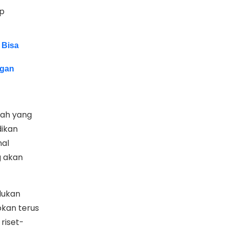
ap
 Bisa
ogan
iah yang
dikan
nal
g akan
lukan
pkan terus
riset-