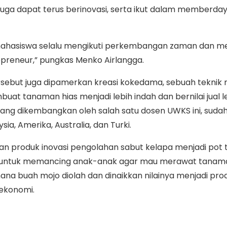
n juga dapat terus berinovasi, serta ikut dalam memberda
mahasiswa selalu mengikuti perkembangan zaman dan 
repreneur,” pungkas Menko Airlangga.
sebut juga dipamerkan kreasi kokedama, sebuah tekni
at tanaman hias menjadi lebih indah dan bernilai jual leb
ang dikembangkan oleh salah satu dosen UWKS ini, sudah
sia, Amerika, Australia, dan Turki.
ilkan produk inovasi pengolahan sabut kelapa menjadi po
untuk memancing anak-anak agar mau merawat tanama
na buah mojo diolah dan dinaikkan nilainya menjadi pro
 ekonomi.