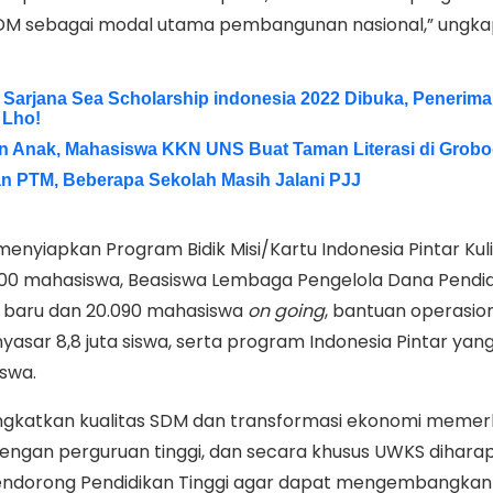
SDM sebagai modal utama pembangunan nasional,” ungk
Sarjana Sea Scholarship indonesia 2022 Dibuka, Penerima
 Lho!
n Anak, Mahasiswa KKN UNS Buat Taman Literasi di Grob
an PTM, Beberapa Sekolah Masih Jalani PJJ
menyiapkan Program Bidik Misi/Kartu Indonesia Pintar Kul
00 mahasiswa, Beasiswa Lembaga Pengelola Dana Pendi
 baru dan 20.090 mahasiswa
on going
, bantuan operasio
asar 8,8 juta siswa, serta program Indonesia Pintar yan
iswa.
ngkatkan kualitas SDM dan transformasi ekonomi memer
 dengan perguruan tinggi, dan secara khusus UWKS dihara
ndorong Pendidikan Tinggi agar dapat mengembangkan 