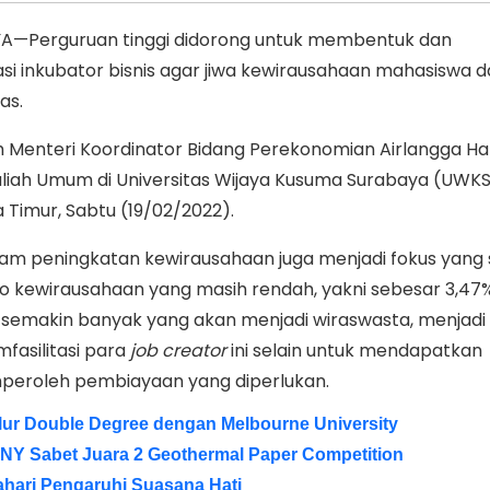
A—Perguruan tinggi didorong untuk membentuk dan
 inkubator bisnis agar jiwa kewirausahaan mahasiswa 
as.
eh Menteri Koordinator Bidang Perekonomian Airlangga Ha
iah Umum di Universitas Wijaya Kusuma Surabaya (UWKS
 Timur, Sabtu (19/02/2022).
am peningkatan kewirausahaan juga menjadi fokus yang
o kewirausahaan yang masih rendah, yakni sebesar 3,47%
 semakin banyak yang akan menjadi wiraswasta, menjadi
fasilitasi para
job creator
ini selain untuk mendapatkan
peroleh pembiayaan yang diperlukan.
lur Double Degree dengan Melbourne University
TNY Sabet Juara 2 Geothermal Paper Competition
ahari Pengaruhi Suasana Hati