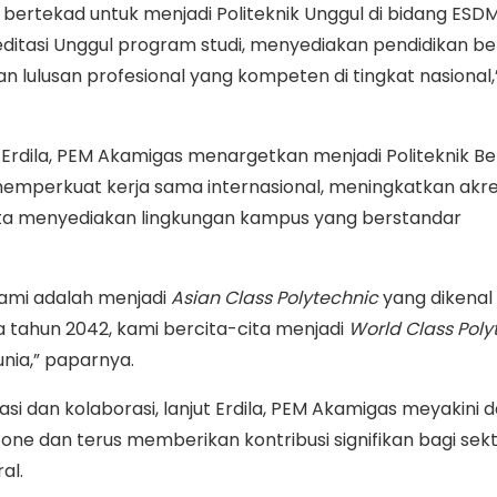
 bertekad untuk menjadi Politeknik Unggul di bidang ESD
itasi Unggul program studi, menyediakan pendidikan ber
n lulusan profesional yang kompeten di tingkat nasional,
t Erdila, PEM Akamigas menargetkan menjadi Politeknik B
emperkuat kerja sama internasional, meningkatkan akre
erta menyediakan lingkungan kampus yang berstandar
 kami adalah menjadi
Asian
Class
Polytechnic
yang dikenal 
da tahun 2042, kami bercita-cita menjadi
World
Class
Poly
dunia,” paparnya.
i dan kolaborasi, lanjut Erdila, PEM Akamigas meyakini 
one dan terus memberikan kontribusi signifikan bagi sekt
al.