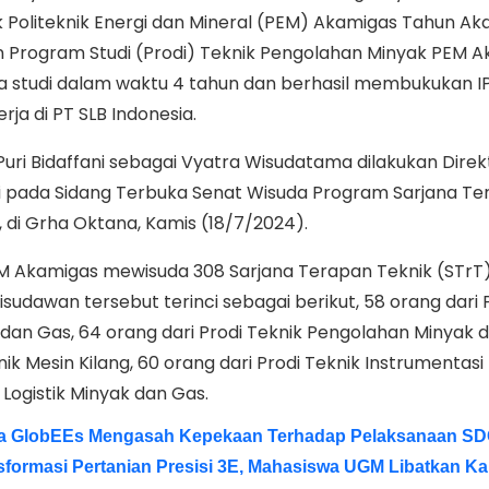
 Politeknik Energi dan Mineral (PEM) Akamigas Tahun A
n Program Studi (Prodi) Teknik Pengolahan Minyak PEM 
 studi dalam waktu 4 tahun dan berhasil membukukan IPK
rja di PT SLB Indonesia.
uri Bidaffani sebagai Vyatra Wisudatama dilakukan Dire
ni pada Sidang Terbuka Senat Wisuda Program Sarjana T
di Grha Oktana, Kamis (18/7/2024).
M Akamigas mewisuda 308 Sarjana Terapan Teknik (STrT)
isudawan tersebut terinci sebagai berikut, 58 orang dari 
 dan Gas, 64 orang dari Prodi Teknik Pengolahan Minyak 
nik Mesin Kilang, 60 orang dari Prodi Teknik Instrumentasi 
 Logistik Minyak dan Gas.
a GlobEEs Mengasah Kepekaan Terhadap Pelaksanaan S
ormasi Pertanian Presisi 3E, Mahasiswa UGM Libatkan K