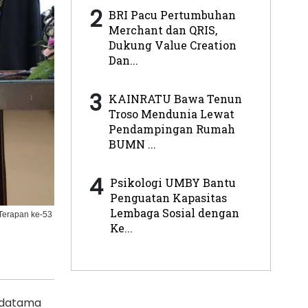
2
BRI Pacu Pertumbuhan
Merchant dan QRIS,
Dukung Value Creation
Dan...
3
KAINRATU Bawa Tenun
Troso Mendunia Lewat
Pendampingan Rumah
BUMN ...
4
Psikologi UMBY Bantu
Penguatan Kapasitas
Lembaga Sosial dengan
Terapan ke-53
Ke...
sudatama