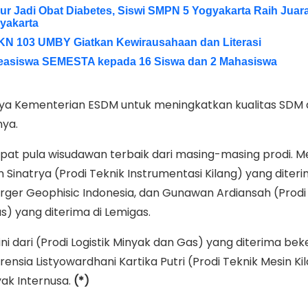
r Jadi Obat Diabetes, Siswi SMPN 5 Yogyakarta Raih Juara
yakarta
KKN 103 UMBY Giatkan Kewirausahaan dan Literasi
easiswa SEMESTA kepada 16 Siswa dan 2 Mahasiswa
aya Kementerian ESDM untuk meningkatkan kualitas SDM d
nya.
dapat pula wisudawan terbaik dari masing-masing prodi. 
inatrya (Prodi Teknik Instrumentasi Kilang) yang diter
rger Geophisic Indonesia, dan Gunawan Ardiansah (Prodi
s) yang diterima di Lemigas.
ini dari (Prodi Logistik Minyak dan Gas) yang diterima beke
urensia Listyowardhani Kartika Putri (Prodi Teknik Mesin K
yak Internusa.
(*)