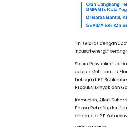
Olah Cangkang Telu
SMP/MTs Kota Yog
Di Baros Bantul, 
SEVIMA Berikan B
“Ini selaras dengan up
industri energi,” terang
Selain Rasyaulina, ter
adalah Muhammad Elan S
bekerja di PT Schlumbe
Produksi Minyak dan Ga
Kemudian, Aileni Suhart
Elnusa Petrofin, dan La
diterima di PT Kotamin