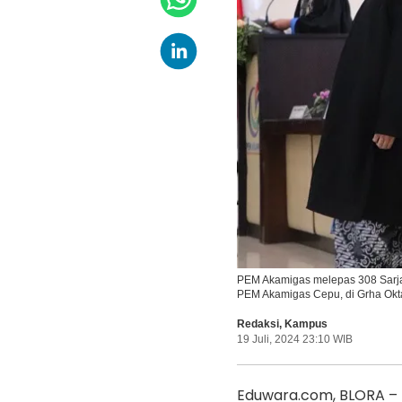
PEM Akamigas melepas 308 Sarja
PEM Akamigas Cepu, di Grha Ok
Redaksi
,
Kampus
19 Juli, 2024 23:10 WIB
Eduwara.com, BLORA – R