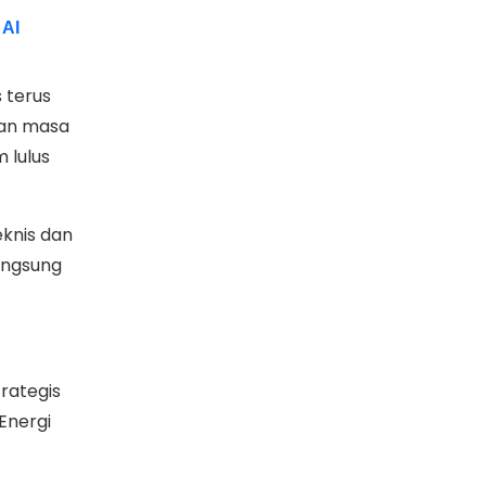
 AI
 terus
gan masa
 lulus
knis dan
angsung
rategis
Energi