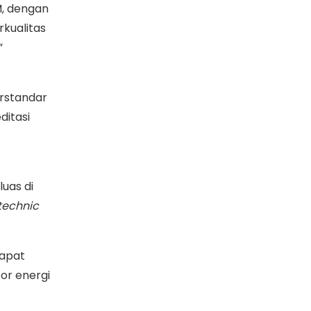
M, dengan
kualitas
”
erstandar
ditasi
luas di
technic
dapat
or energi