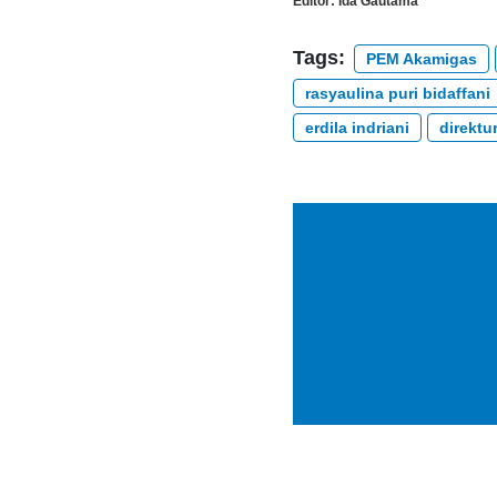
Editor:
Ida Gautama
Tags:
PEM Akamigas
rasyaulina puri bidaffani
erdila indriani
direktu