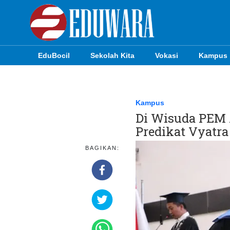
EduBocil
Sekolah Kita
Vokasi
Kampus
EduBocil
Sekolah Kita
Kampus
Di Wisuda PEM 
Vokasi
Predikat Vyatr
Kampus
BAGIKAN:
Idea
Sains
EduDana