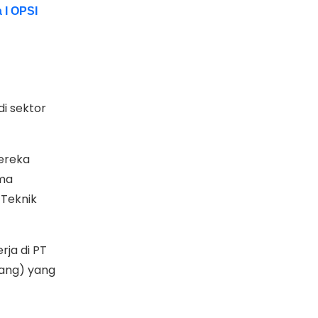
 I OPSI
i sektor
Mereka
ima
 Teknik
rja di PT
ilang) yang