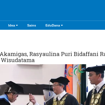
Idea
Sains
EduDana
Akamigas, Rasyaulina Puri Bidaffani R
a Wisudatama