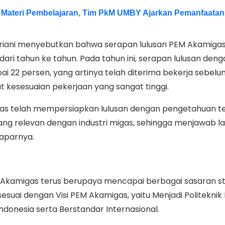
Materi Pembelajaran, Tim PkM UMBY Ajarkan Pemanfaatan
 Indriani menyebutkan bahwa serapan lulusan PEM Akamigas
dari tahun ke tahun. Pada tahun ini, serapan lulusan den
i 22 persen, yang artinya telah diterima bekerja sebelum
at kesesuaian pekerjaan yang sangat tinggi.
igas telah mempersiapkan lulusan dengan pengetahuan te
ang relevan dengan industri migas, sehingga menjawab l
paparnya.
M Akamigas terus berupaya mencapai berbagai sasaran st
esuai dengan Visi PEM Akamigas, yaitu Menjadi Politeknik 
Indonesia serta Berstandar Internasional.