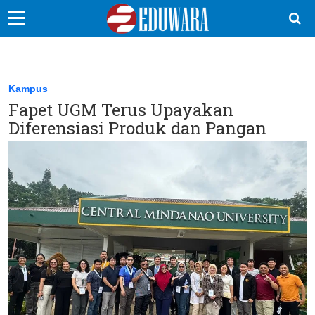
EduBocil
Sekolah Kita
Kampus
Fapet UGM Terus Upayakan
Vokasi
Diferensiasi Produk dan Pangan
Kampus
Idea
Sains
EduDana
Ikuti Kami di: