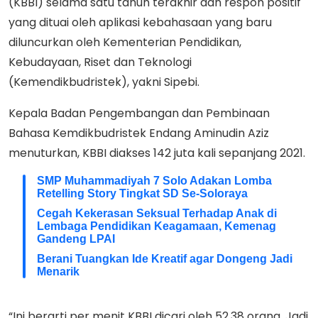
(KBBI) selama satu tahun terakhir dan respon positif
yang dituai oleh aplikasi kebahasaan yang baru
diluncurkan oleh Kementerian Pendidikan,
Kebudayaan, Riset dan Teknologi
(Kemendikbudristek), yakni Sipebi.
Kepala Badan Pengembangan dan Pembinaan
Bahasa Kemdikbudristek Endang Aminudin Aziz
menuturkan, KBBI diakses 142 juta kali sepanjang 2021.
SMP Muhammadiyah 7 Solo Adakan Lomba
Retelling Story Tingkat SD Se-Soloraya
Cegah Kekerasan Seksual Terhadap Anak di
Lembaga Pendidikan Keagamaan, Kemenag
Gandeng LPAI
Berani Tuangkan Ide Kreatif agar Dongeng Jadi
Menarik
“Ini berarti per menit KBBI dicari oleh 52,38 orang. Jadi