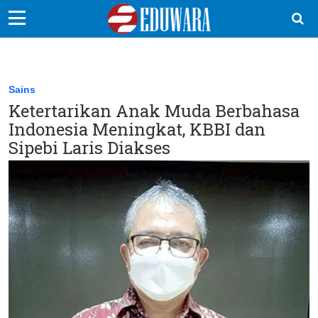
EduBocil
Sekolah Kita
Sains
Ketertarikan Anak Muda Berbahasa
Vokasi
Indonesia Meningkat, KBBI dan
Kampus
Sipebi Laris Diakses
Idea
Sains
EduDana
Ikuti Kami di: