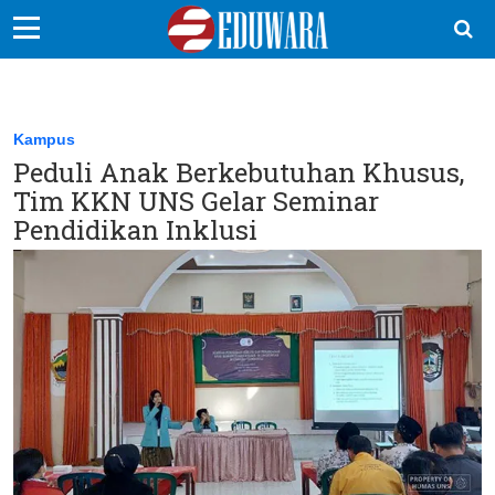
EduBocil
Sekolah Kita
Kampus
Peduli Anak Berkebutuhan Khusus,
Vokasi
Tim KKN UNS Gelar Seminar
Kampus
Pendidikan Inklusi
Idea
Sains
EduDana
Ikuti Kami di: