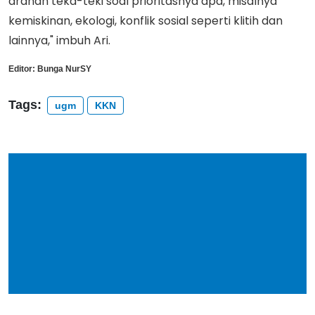
arahan teka-teki soal prioritasnya apa, misalnya
kemiskinan, ekologi, konflik sosial seperti klitih dan
lainnya," imbuh Ari.
Editor:
Bunga NurSY
Tags:
ugm
KKN