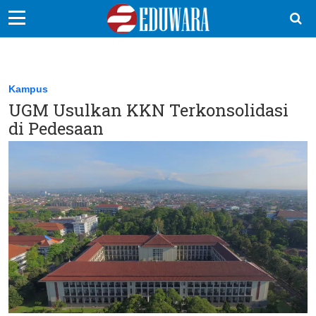
EduBocil
Sekolah Kita
Kampus
UGM Usulkan KKN Terkonsolidasi
Vokasi
di Pedesaan
Kampus
Idea
Sains
EduDana
Ikuti Kami di: